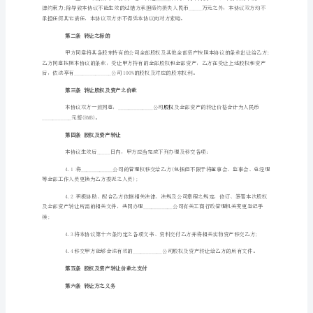
司
(以
整的权利。
下
股权
简
称
为
下，以资信守。
甲
第一条先决条件
方)
注
册
决议之副本;
地
址：
___________________