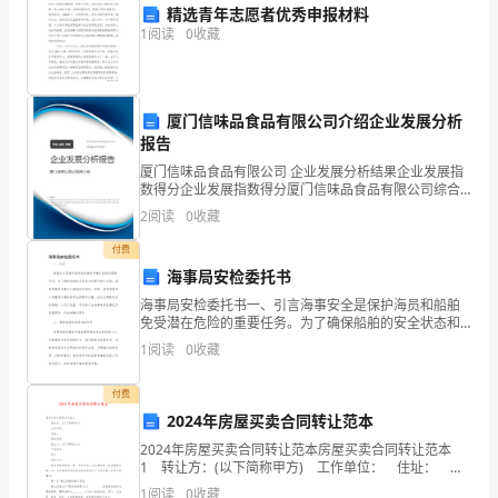
方：
精选青年志愿者优秀申报材料
1
阅读
0
收藏
_____________________
有
限
第三条转让股权及资产之价款
公
厦门信味品食品有限公司介绍企业发展分析
报告
司
(以
厦门信味品食品有限公司 企业发展分析结果企业发展指
___________元整(RMB)。
数得分企业发展指数得分厦门信味品食品有限公司综合
下
得分说明：企业发展指数根据企业规模、企业创新、企
2
阅读
0
收藏
简
业风险、企业活力四个维度对企业发展情况进行评价。
第四条股权及资产转让
该企
称
付费
海事局安检委托书
为
甲
海事局安检委托书一、引言海事安全是保护海员和船舶
免受潜在危险的重要任务。为了确保船舶的安全状态和
方)
遵守相关法规，海事局通常会要求对船舶进行安检。然
1
阅读
0
收藏
注
而，海事局通常不具备进行安检的专业技能和设备，因
等全部工作人员更换为乙方委派之人员);
此会委托
册
付费
地
2024年房屋买卖合同转让范本
址：
2024年房屋买卖合同转让范本房屋买卖合同转让范本
___________________
1 转让方：(以下简称甲方) 工作单位： 住址： 身
续;
份证号： 受让人：(以下简称乙方) 工作单位： 住
法
1
阅读
0
收藏