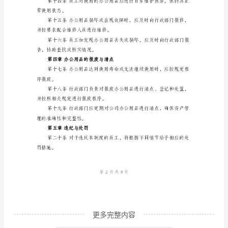
第
一
和用途等信息。
章
总
则
第
并记录发放信息。
一
条
为
规
范
公
更多完整内容
司