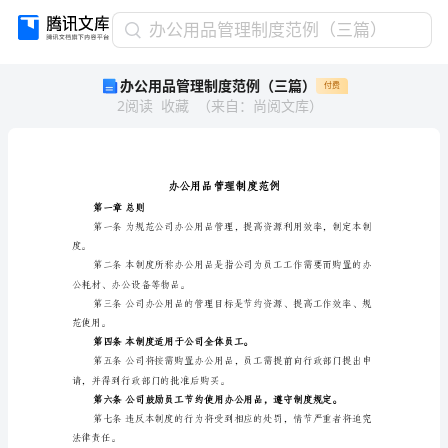
办
办公用品管理制度范例（三篇）
公
办公用品管理制度范例（三篇）
付费
用
2
阅读
收藏
（
来自
：
尚阅文库
）
品
管
理
制
度
范
第一章总则
例