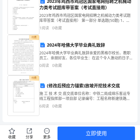
效
2023年鸡西市鸡冠区国家电网招聘之机械动
并按要求配合维修人员进行维修。
力类考试题库带答案（考试直接用）
率，
2023年鸡西市鸡冠区国家电网招聘之机械动力类考试题
库带答案（考试直接用） 第一部分 单选题(50题) 1、平
制
面四杆机构中，如果最短杆与最长杆的长度之和大于其
告，协助查找或核实情况。
1
阅读
0
收藏
余两杆的长度之和，最短杆为连杆，这个
定
第四章办公用品的报废与清点
付费
本
2024年哈佛大学毕业典礼致辞
2024年哈佛大学毕业典礼致辞亲爱的黑格尔校长、教职
制
员工、亲朋好友、各位毕业生：在这个令人激动的日子
序报废。
里，我很荣幸能够站在这里，向你们致以最诚挚的祝贺
度。
0
阅读
0
收藏
和最热烈的欢呼！首先，我想对所有即将毕业的学生们
表示
第
付费
并按照相关规定进行报废程序。
(修改后预应力锚索)放坡开挖技术交底
二
施 工 技 术 交 底交底单位名称：中铁二局成绵乐客运专
条
线工程指挥部一项目部 记录编号：工程名称新建铁路成
绵乐客运专线CMLZQ-5标交接项目DK174+000段隧道围
理的准确性和完整性。
6
阅读
0
收藏
本
护桩与放坡开挖界面锚索施工技
第五章违纪与处罚
制
度
立即使用
收藏
分享
更多
罚措施。