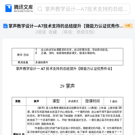
掌
掌声教学设计—A7技术支持的总结提升【微能力认证优秀作业】
声
掌声教学设计—A7技术支持的总结提升【微能力认证优秀作业】
付费
教
2
阅读
收藏
（
来自
：
贤阅文档
）
学
设
计
—
1
A7
2
教学目标
技
教具准备
多媒体课件
术
A7