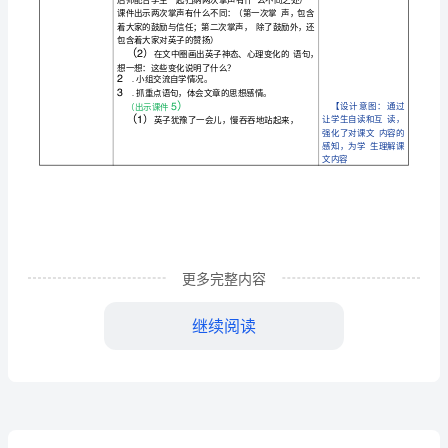
设
计
一
A7
技
术
支
持
的
更多完整内容
总
继续阅读
结
A7
提
导入（）分钟
一、音乐渲染，引入新课
升
1
.播放音乐《掌声响起来》