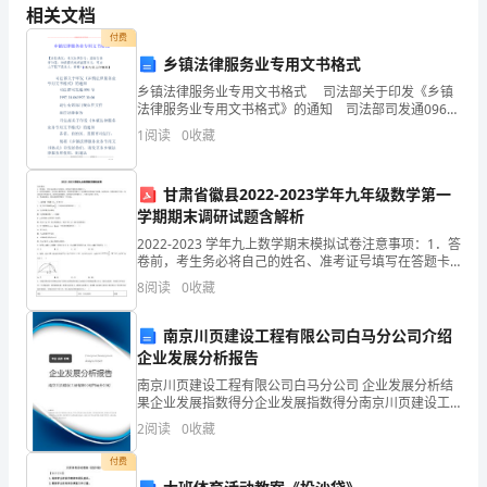
【微
相关文档
2
能
付费
3
乡镇法律服务业专用文书格式
力
以现在的小英一一
乡镇法律服务业专用文书格式 司法部关于印发《乡镇
4
.板书课题，齐读课题
法律服务业专用文书格式》的通知 司法部司发通096
认
号 1992.10.061992.10.06 现行有效部门规范性文
1
阅读
0
收藏
件 基层法律事务
证
优
甘肃省徽县2022-2023学年九年级数学第一
学期期末调研试题含解析
秀
2022-2023 学年九上数学期末模拟试卷注意事项：1．答
卷前，考生务必将自己的姓名、准考证号填写在答题卡
作
上。2．回答选择题时，选出每小题答案后，用铅笔把答
8
阅读
0
收藏
题卡上对应题目的答案标号涂黑，如需改动，用
业】
南京川页建设工程有限公司白马分公司介绍
29
企业发展分析报告
二、品读课文，体验情感
掌
南京川页建设工程有限公司白马分公司 企业发展分析结
1
.初读课文，自学字词。
果企业发展指数得分企业发展指数得分南京川页建设工
（）
1
声
程有限公司白马分公司综合得分说明：企业发展指数根
2
阅读
0
收藏
据企业规模、企业创新、企业风险、企业活力四个维度
音。
对企
课
付费
（
）
2