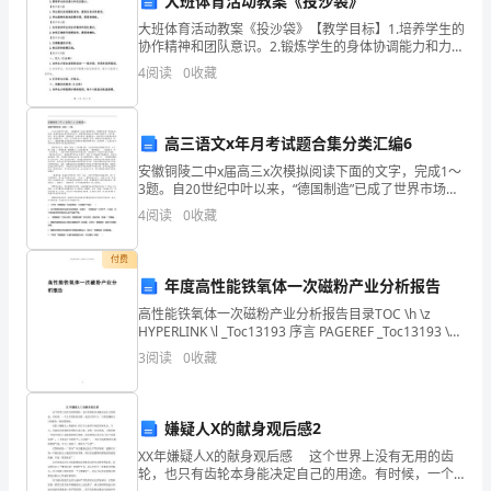
大班体育活动教案《投沙袋》
题
）
新课教学（）分
示
2
大班体育活动教案《投沙袋》【教学目标】1.培养学生的
钟
2
掌
协作精神和团队意识。2.锻炼学生的身体协调能力和力
量。3.提高学生的注意力和反应能力。【教学重点】1.学
上
“★二
4
阅读
0
收藏
生通过活动锻炼身体，提高自身身体素质。2.学
声
3
.
课
过程中，教师进行相应的指导。
高三语文x年月考试题合集分类汇编6
4
型
安徽铜陵二中x届高三x次模拟阅读下面的文字，完成1～
3
件出示问题）
3题。自20世纪中叶以来，“德国制造”已成了世界市场上
讲
“质量和信誉”的代名词。最近，德国机械及设备制造协会
三、研讨课文，理解课文内容
4
阅读
0
收藏
宣布，德国机械制造业出口继续占据世界x
读
1
.
学生自学思考：
付费
（）
1
课
年度高性能铁氧体一次磁粉产业分析报告
高性能铁氧体一次磁粉产业分析报告目录TOC \h \z
文
HYPERLINK \l _Toc13193 序言 PAGEREF _Toc13193 \h
3 HYPERLINK \l _Toc3325
授
3
阅读
0
收藏
课
包含着大家对英子的赞扬）
嫌疑人X的献身观后感2
时
（
）
2
XX年嫌疑人X的献身观后感 这个世界上没有无用的齿
想一想：这些变化说明了什么？
间
轮，也只有齿轮本身能决定自己的用途。有时候，一个
2
.小组交流自学情况。