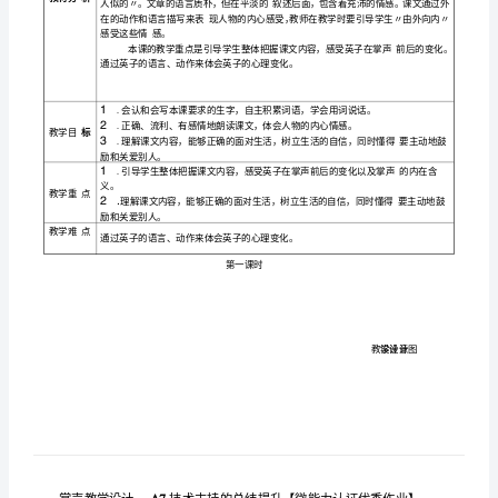
支
持
29
的
总
课型
课题
掌声
结
提
升
同学之间的鼓励和关爱。
【微
能
教材分析
力