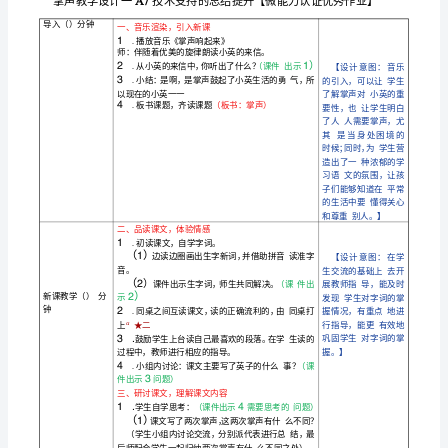
感受这些情感。
认
证
优
1
2
秀
教学目
标
3
作
励和关爱别人。
1
业】
义。
教学重点
2
.
掌
励和关爱别人。
声
教学难点
教
第一课时
学