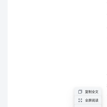
文
2024
元
旦
春
节
慰
问
总
结
范
复制全文
文
全屏阅读