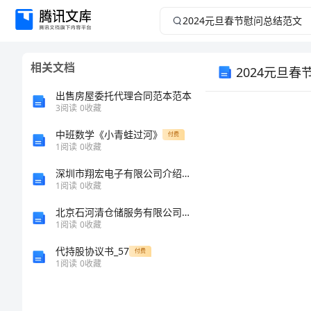
2024
元
相关文档
2024元旦
旦
出售房屋委托代理合同范本范本
春
3
阅读
0
收藏
节
中班数学《小青蛙过河》
付费
1
阅读
0
收藏
慰
深圳市翔宏电子有限公司介绍企业发展分析报告
1
阅读
0
收藏
问
北京石河清仓储服务有限公司介绍企业发展分析报告
1
阅读
0
收藏
总
代持股协议书_57
付费
结
1
阅读
0
收藏
范