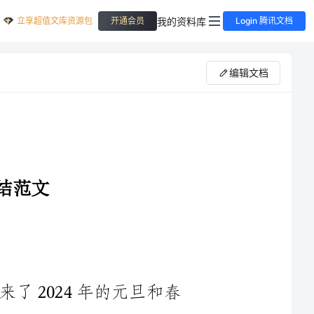
立享超值文库资源包
我的资料库
开通会员
Login 腾讯文档
编辑文档
时间如白驹过隙，转瞬间我们已经迎来了2024年的元旦和春
节。在这特殊的年份里，由于新冠疫情的影响，我公司的元旦春
节慰问工作继续着，虽然困难重重，但通过全体员工的努力和配