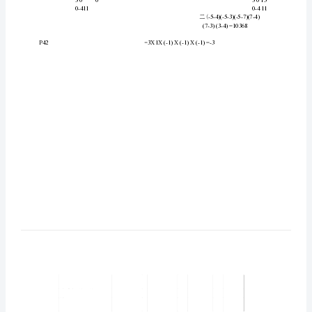
数》
指
导
3
、
2-
7
6
答
答
-25
、
、
:
：
2-13
1
0
1
1
1
1
答
:
书
D
D
=3X(-1)
2+1
4
3
5
答
D
3
-2
3-8
、
：
二
1
0
0
二
二
练
D=
3
1-2
-2
16
9
4
1
1
1
-
习
64
42
27
-2
1
1
1
4
题
参
考