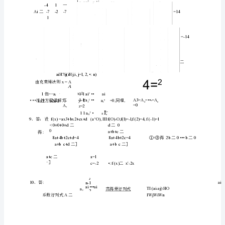
答
参考答案
案
【资
算
逆
数
说
奇偶性
答
、计
排列和的
序
，并
明
。
：所
料】
逆
数为
奇数
序
是
西
同理，所
序
是
科
性质
、由行列式
大
网
络
性质化
角
(用行列式
上三
4
教
、
10-1
育
答
：
D
120
《线
二