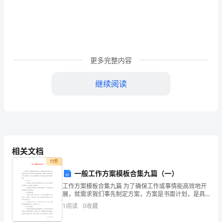
-132
性
代
数》
(-1)Mu=4
+1
12-
，
An=
指
更多完整内容
导
继续阅读
0-411
书
练
习
题
相关文档
参
付费
P42
一般工作方案模板合集九篇（一）
考
工作方案模板合集九篇 为了确保工作或事情能高效地开
答
展，就需求我们事先制定方案，方案是书面计划，是具
体行动实施办法细则，步骤等。那么我们该怎样去写方
1
阅读
0
收藏
案呢？以下是为大家整理的工作方案9篇，希望对大家
案