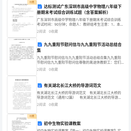
付费
1、
达标测试广东深圳市高级中学物理八年级下
册期末考试综合训练试题（含答案解析）
计
广东深圳市高级中学物理八年级下册期末考试综合训练
算
考试时间：90分钟；命题人：教研组考生注意：1、本卷
分第I卷（选择题）和第Ⅱ卷（非选择题）两部分，满分
2
阅读
0
收藏
100分，考试时间90分钟2、答卷前，考生务必用
排
九九重阳节慰问信与九九重阳节活动总结合
列
集
3,
九九重阳节慰问信与九九重阳节活动总结合集九九重阳
节慰问信九九重阳节慰问信尊敬的离退休教职工：您们
2,
好！金秋送爽，丹桂飘香，值此九.九重阳节来临之际，
2
阅读
0
收藏
谨向全院离退休老 同志们致以亲切的节日问候！九.九重
1,
阳
4,
有关湖北长江大桥的导游词范文
5
有关湖北长江大桥的导游词范文 有关湖北长江大桥的
导游词范文（通用12篇） 有关湖北长江大桥的导游词
范文 篇1 武汉长江大桥位于中国湖北省武汉市，位于长
和
2
阅读
0
收藏
江水道之上，连接汉阳区与武昌区，南距上游
3,
付费
4,
初中生物实验课教案
初中生物实验课教案【篇一：初中生物实验课教案】实