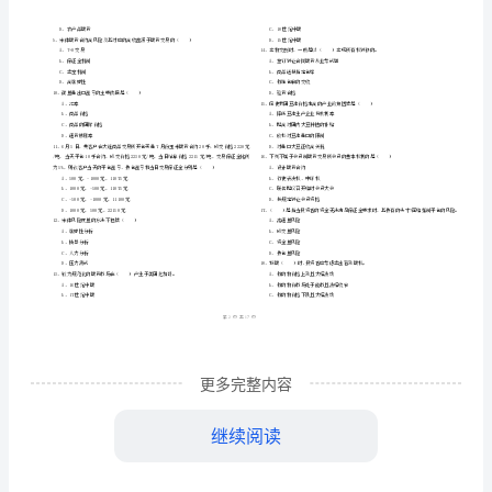
市
（
区）
货
姓名
考
准
证号
投
………
2024
密
……….………
资
…
考试须知
：
封
………………
分
1、考试时间：120分钟，本卷满分为100分。
…
线
………………
析》
…
内
……..………
………
真
不
………………
单选题
本大题共
小题
每题
分
共
一、
（
80
，
0.5
，
40
…….
题
准
………………
答
…….
练
A、采购
更多完整内容
题
……………
B、套期保值
习
继续阅读
C、贸易
试
D、收购