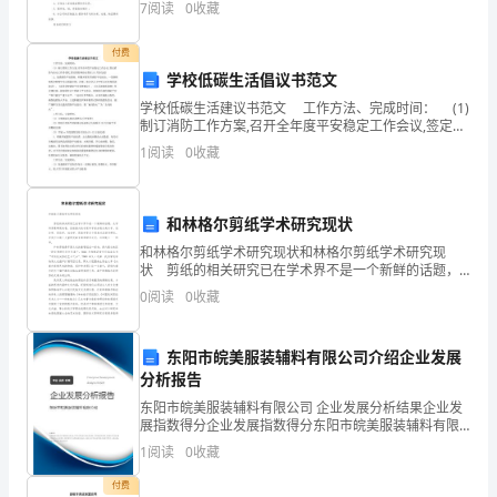
7
阅读
0
收藏
投
理的财务岗位职责，希望对你有所帮助，如果喜欢可以
分享
资
付费
学校低碳生活倡议书范文
分
学校低碳生活建议书范文 工作方法、完成时间： (1)
制订消防工作方案,召开全年度平安稳定工作会议,签定消
析》
防与治安工作责任状,落实消防和治安责任;(5月份完成)
1
阅读
0
收藏
2、加强消防平安教育，积极
真
D、农产品期货
题
和林格尔剪纸学术研究现状
练
和林格尔剪纸学术研究现状和林格尔剪纸学术研究现
A、T+0交易
状 剪纸的相关研究已在学术界不是一个新鲜的话题，
习
从学科背景研究来看，目前国内的专家和学者分别从美
0
阅读
0
收藏
B、保证金机制
术学、设计学、民俗学、社会学、民族学等多个视角对
其进
试
C、卖空机制
东阳市皖美服装辅料有限公司介绍企业发展
卷
D、高敏感性
分析报告
考
10、衡量进出口盈亏的主要依据是（）
东阳市皖美服装辅料有限公司 企业发展分析结果企业发
展指数得分企业发展指数得分东阳市皖美服装辅料有限
A、汇率
试
公司综合得分说明：企业发展指数根据企业规模、企业
1
阅读
0
收藏
创新、企业风险、企业活力四个维度对企业发展情况进
B、商品价格
行评
须
付费