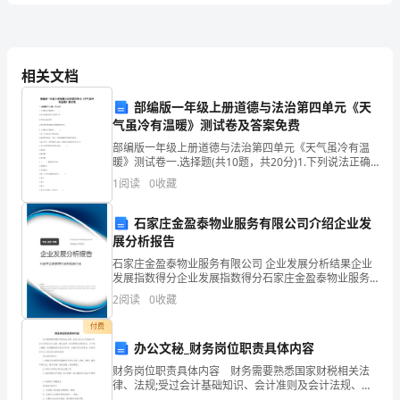
卷
2024
相关文档
A、在合约到期日需买进一手小麦
期
B、在合约到期日需卖出一手小麦
部编版一年级上册道德与法治第四单元《天
气虽冷有温暖》测试卷及答案免费
货
C、在合约到期日需卖出5000蒲式耳小麦
部编版一年级上册道德与法治第四单元《天气虽冷有温
从
D、在合约到期日需买进5000蒲式耳小麦
暖》测试卷一.选择题(共10题，共20分)1.下列说法正确
的是（ ）。A.每个民族的春节习俗都一样B.外国人也过
1
阅读
0
收藏
3、一般用来衡量通货膨胀
春节C.春节和中秋节都是中国的传统节
业
A、消费者物价指数
石家庄金盈泰物业服务有限公司介绍企业发
资
展分析报告
B、生产物价指数
格
石家庄金盈泰物业服务有限公司 企业发展分析结果企业
C、GD、P平减指数
发展指数得分企业发展指数得分石家庄金盈泰物业服务
考
有限公司综合得分说明：企业发展指数根据企业规模、
2
阅读
0
收藏
D、以上均正确
企业创新、企业风险、企业活力四个维度对企业发展情
试
况进
付费
办公文秘_财务岗位职责具体内容
《期
财务岗位职责具体内容 财务需要熟悉国家财税相关法
货
律、法规;受过会计基础知识、会计准则及会计法规、税
收法律、财务管理方面的培训。以下是小编精心收集整