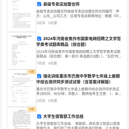
C、商品的国际价格
县级专卖店加盟合同
知：
县级专卖店加盟合同县级专卖店加盟合同合同编号：甲
D、通货膨胀率
1、
方：山东__公司乙方：区域专卖店邮寄地址：根据《中华
人民共和国合同法》及有关法律、法规，甲方就乙方申
3
阅读
0
收藏
请代理山东__公司生产的永春堂系列
考
试
2024年河南省焦作市国家电网招聘之文学哲
学类考试题库精品（综合题）
时
A、500元，-1000元，11075元
2024年河南省焦作市国家电网招聘之文学哲学类考试题
间：
库精品（综合题） 第一部分 单选题(50题) 1、”五四“时
B、1000元，-500元，11075元
期，表现个性解放要求最为有力的诗集是（）A.郭沫若
1
阅读
0
收藏
120
的《女神》B.刘半农的《扬鞭集》
C、-500元，-1000元，11100元
付费
D、1000元，500元，22150元
分
强化训练重庆市巴南中学数学七年级上册期
中综合测评同步测试试卷（含答案详解版）
12、宋体风险度量的方法不包括（）
钟，
重庆市巴南中学数学七年级上册期中综合测评同步测试
A、敏感性分析
考试时间：90分钟；命题人：教研组考生注意：1、本卷
本
分第I卷（选择题）和第Ⅱ卷（非选择题）两部分，满分
2
阅读
0
收藏
B、情景分析
100分，考试时间90分钟2、答卷前，考生务必用
卷
付费
C、人力分析
满
大学生宿管部工作总结
D、压力测试
大学生宿管部工作总结 宿管部，顾名思义就是以宿舍
分
管理为主。我们的工作主要对宿舍进行检查，让大家有