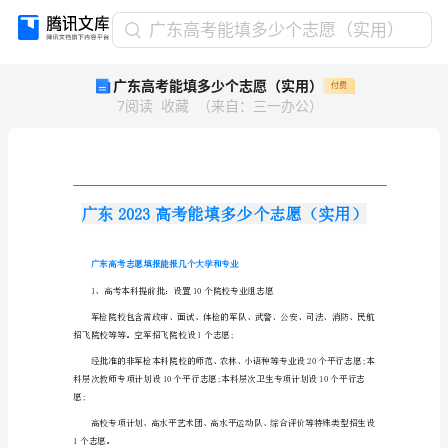
广
广东高考能填多少个志愿（实用）
东
广东高考能填多少个志愿（实用）
付费
高
7
阅读
收藏
（
来自
：
三一办公
）
考
能
填
多
少
个
志