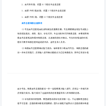
愿
广东高考志愿填报能报几个大学和专业
（实
用）
广
招飞院校等等。空军招飞院校设1个志愿;
东
2023
高
愿;
考
能
1个志愿。
填
多
少