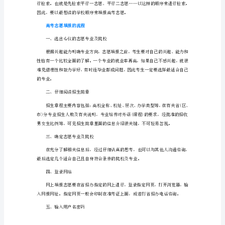
个
志
愿
高考志愿填报注意事项
（实
用）
广
东
高
考
志
愿