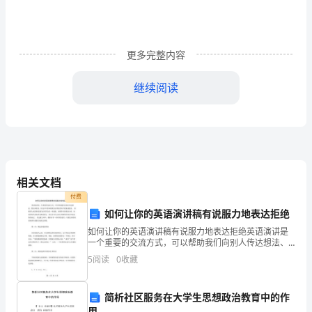
填
报
能
更多完整内容
报
继续阅读
几
个
大
学
相关文档
和
付费
如何让你的英语演讲稿有说服力地表达拒绝
专
如何让你的英语演讲稿有说服力地表达拒绝英语演讲是
业
一个重要的交流方式，可以帮助我们向别人传达想法、
想法和意见，但这并不意味着我们必须接受每个提案或
5
阅读
0
收藏
1、
建议。 拒绝某人或某事是我们必须学会的一项技能。如
高考志愿填报的流程
果你在
高
简析社区服务在大学生思想政治教育中的作
一、选出心仪的志愿专业及院校
用