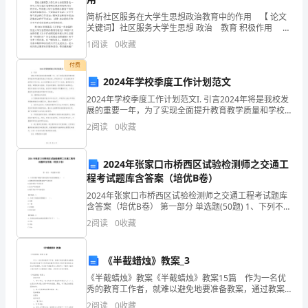
考
简析社区服务在大学生思想政治教育中的作用 【 论文
本
关键词】社区服务大学生思想 政治 教育 积极作用
【论文摘要】大学生参与社区服务是一种对大学生进行
1
阅读
0
收藏
科
思想政治教育的有效可行的方式，在高校大学
付费
提
2024年学校季度工作计划范文
前
的专业。
2024年学校季度工作计划范文I. 引言2024年将是我校发
展的重要一年，为了实现全面提升教育教学质量和学校
整体发展水平的目标，学校制定了一份全面而具体的季
批：
2
阅读
0
收藏
二、仔细阅读招生简章
度工作计划。本计划将重点关注以下几个方面：教
设
2024年张家口市桥西区试验检测师之交通工
置
程考试题库含答案（培优B卷）
10
2024年张家口市桥西区试验检测师之交通工程考试题库
含答案（培优B卷） 第一部分 单选题(50题) 1、下列不属
个
于钢卷尺使用过程中误差来源的是（ ）A.被测试件的表
2
阅读
0
收藏
面粗造度产生的误差B.温度
院
三、确定志愿专业及院校
《半截蜡烛》教案_3
校
《半截蜡烛》教案《半截蜡烛》教案15篇 作为一名优
专
秀的教育工作者，就难以避免地要准备教案，通过教案
准备可以更好地根据具体情况对教学进程做适当的必要
2
阅读
0
收藏