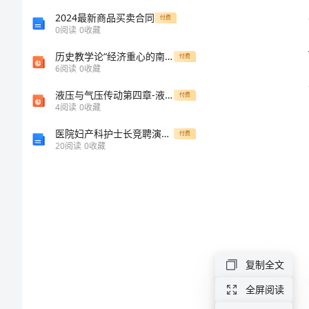
英
2024最新商品买卖合同
付费
0
阅读
0
收藏
烈
历史教学论“经济重心的南移”导入课
付费
6
阅读
0
收藏
活
液压与气压传动第四章-液压控制元件
付费
4
阅读
0
收藏
动
医院妇产科护士长竞聘演讲稿的撰写和演讲技巧分享
付费
总
20
阅读
0
收藏
式。
结
标
准
复制全文
2024
全屏阅读
年