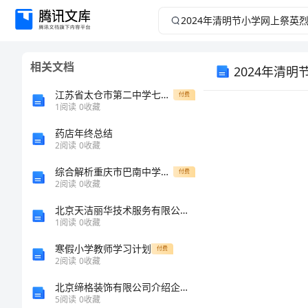
2024
年
相关文档
2024年清
清
江苏省太仓市第二中学七年级生物下册 10.1 水中的动物教案2 苏科版
付费
明
1
阅读
0
收藏
节
药店年终总结
2
阅读
0
收藏
小
综合解析重庆市巴南中学数学七年级上册期中综合测评章节训练试题（含详细解析）
付费
2
阅读
0
收藏
学
北京天洁丽华技术服务有限公司介绍企业发展分析报告
1
阅读
0
收藏
网
寒假小学教师学习计划
付费
上
2
阅读
0
收藏
北京缔格装饰有限公司介绍企业发展分析报告
祭
5
阅读
0
收藏