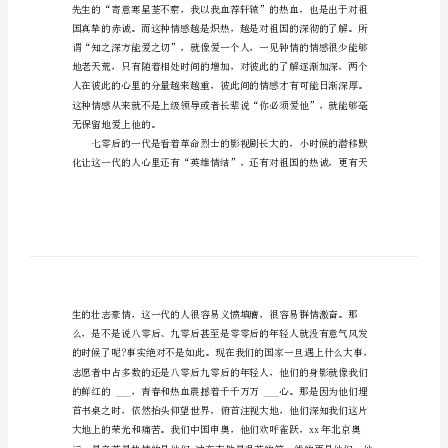
心
得
知
之
深
爱
之
切
的精神?
读
书
体
会