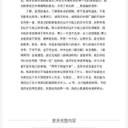
心
得
《知
之
无保留地爱上他的。
深
爱
之
切》
一
书
收
更多完整内容
录