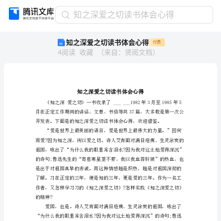
知
知之深爱之切读书体会心得
之
知之深爱之切读书体会心得
付费
深
4
阅读
收藏
（
来自
：
贤阅文档
）
爱
之
切
读
书
体
会