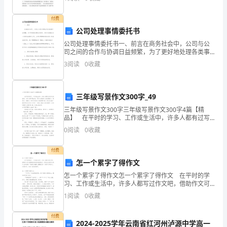
间。下面是给大家带来的年终总结范文，欢送大家阅
点
付费
B.杨振宁
击
公司处理事情委托书
C.弗莱明
公司处理事情委托书一、前言在商务社会中，公司与公
勾
司之间的合作与协调日益频繁，为了更好地处理各类事
务，委托书逐渐成为一种常见的商务文件。公司处理事
D.爱因斯坦
3
阅读
0
收藏
选
情委托书是一种正式的文件，用于明确委托方（委托
人）授权受
9.
框
三年级写景作文300字_49
进
三年级写景作文300字三年级写景作文300字4篇【精
行
品】 在平时的学习、工作或生活中，许多人都有过写
作文的经历，对作文都不陌生吧，写作文是培养人们的
0
阅读
0
收藏
观察力、联想力、想象力、思考力和记忆力的重要手
多
付费
项
怎一个累字了得作文
选
怎一个累字了得作文怎一个累字了得作文 在平时的学
习、工作或生活中，许多人都写过作文吧，借助作文可
择。
以提高我们的语言组织能力。你所见过的作文是什么样
1
阅读
0
收藏
的呢？下面是小编精心整理的怎一个累字了得作文，仅
2.
供参
付费
2024-2025学年云南省红河州泸源中学高一