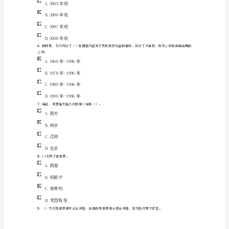
决
C.杨振宁
策
D.爱因斯坦
课
3.
弱相互作用宇称非守恒定理是（）提出的。
程
A.西蒙
的
B.爱因斯坦
考
C.弗莱明
试
各
D.杨振宁
4.“
题
型
A.十六届一中全会
提
交
答