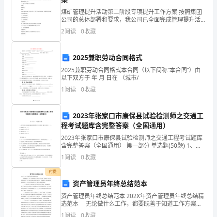
圆
6.
煤矿管理提升活动第二阶段专项提升工作方案 按照集团
公司。
公司的总体部署和要求，我公司已全面完成管理提升活
形
动第一阶段两个环节的任务，为了稳固和拓展第一阶段
2
阅读
0
收藏
A.1960年-1996年
的工作成果，顺利推进第二阶段工作，切实落实集团公
按
司领导
B.1978年-1996年
2025兼职劳动合同格式
钮
2025兼职劳动合同格式本合同（以下简称“本合同”）由
进
C.1980年-1996年
以下双方于 年 月 日在 （城市/
1
阅读
0
收藏
行
D.1990年-1996年
单
7.
连战、宋楚瑜大陆之行的第一站是（）。
2023年张家口市康保县试验检测师之交通工
程考试题库含完整答案（全国通用）
A.西安
项
2023年张家口市康保县试验检测师之交通工程考试题库
选
含完整答案（全国通用） 第一部分 单选题(50题) 1、原
B.南京
交通部《高速公路联网收费暂行技术要求》施行日期为
1
阅读
0
收藏
择，
（ ）。A.2000年5月1日B.2
C.沈阳
付费
多
资产管理员年终总结范本
D.北京
选
资产管理员年终总结范本 202X年资产管理员年终总结精
8.()
发现了青霉素。
选范本 无论做什么工作，都要既善于知道工作方案，
题
又能从工作中总结反思自我，这有助于我们合理安排时
1
阅读
0
收藏
A.西蒙