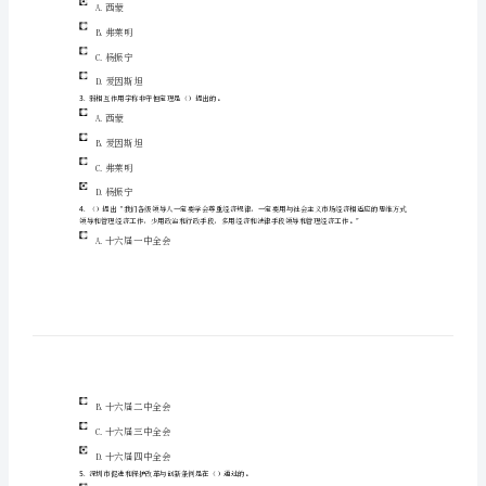
3.
程
4.
5.“”
的
6.
未提交答案的试卷在考试时间结束后将强制提交答案。
考
(10:40)
一、单选共小题，总分分
试
1.
（）就是关注细节，就是落实。
A.科学化
创
B.决策
新
思
C.执行
维
D.民主化
与
2.
领
A.西蒙
导
B.弗莱明