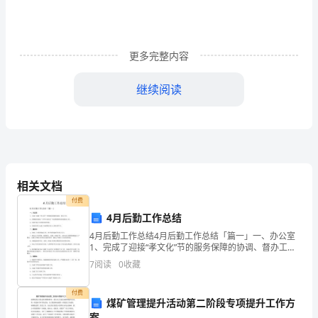
案
说
更多完整内容
明：
1.
继续阅读
单
B.十六届二中全会
选
C.十六届三中全会
题
D.十六届四中全会
及
相关文档
5.
深圳市促进和保护改革与创新条例是在（）通过的。
付费
判
4月后勤工作总结
A.2005年底
断
4月后勤工作总结4月后勤工作总结「篇一」一、办公室
1、完成了迎接“孝文化”节的服务保障的协调、督办工
B.2006年底
题
作；2、积极做好迎接“本科专业评估”的后勤保障的协调
7
阅读
0
收藏
准备工作；3、加强节能工作的检查和管理；4、协助
点
C.2007年底
付费
煤矿管理提升活动第二阶段专项提升工作方
击
D.2008年底
案