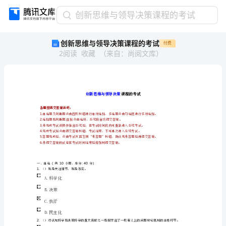
创
创新思维与领导决策课程的考试
新
创新思维与领导决策课程的考试
付费
思
2
阅读
收藏
（
来自
：
尚阅文库
）
维
与
领
导
决
创新思维与领导决策
策
各题型提交答案说明：
1.
课
2.:
选择题和判断题直接点击选项，系统将自动提交答案。