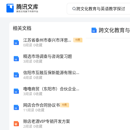
跨
文
相关文档
跨文化教育与
化
江苏省泰州市泰兴市洋思中学九级数学上学期第一次质检试题（含解析） 新人教版
付费
教
0
阅读
0
收藏
精选市场调查与咨询复习题
育
3
阅读
0
收藏
与
信阳市互融互保新能源有限公司信阳高新区分公司介绍企业发展分析报告
4
阅读
0
收藏
英
噜噜商贸（东阳市）合伙企业（有限合伙）介绍企业发展分析报告
3
阅读
0
收藏
语
网店合作合同协议书
付费
教
11
阅读
0
收藏
赊店老酒VIP专销开发方案
学
2
阅读
0
收藏