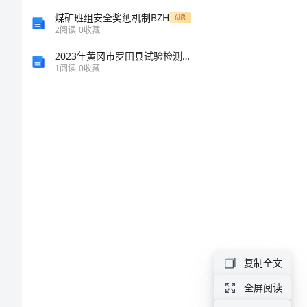
探
煤矿班组安全奖惩机制BZH
付费
2
阅读
0
收藏
讨
2023年黄冈市罗田县试验检测师之交通工程考试题库带答案（预热题）
1
阅读
0
收藏
跨
文
化
教
育
与
英
语
复制全文
教
全屏阅读
学