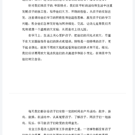
作
总
结
幼
儿
园
教
师
个
人
管