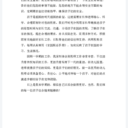
理
工
作
总
结
幼
儿
园
教
他们树立自信。
师
个
人
管