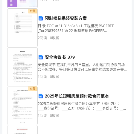
组
织
付费
预制楼梯吊装安装方案
能
目 录 TOC \o "1-3" \h \z \u 1 工程概况 PAGEREF
_Toc238399551 \h 22 编制依据 PAGEREF
力。
_Toc238399552 \h 23 方案确
2
阅读
0
收藏
相
信
安全协议书_379
很
安全协议书 在我们平凡的日常里，人们运用到协议的场
合不断增多，签订签订协议可以使事务的结果更加完美
多
化。那么相关的协议到底怎么写呢？以下是小编精心整
1
阅读
0
收藏
理的安全协议书10篇，欢迎阅读与收藏。安全协
朋
付费
友
2025年长短租房屋预付款合同范本
2025年长短租房屋预付款合同范本甲方（出租方）：
都
____身份证号：____乙方（承租方）：____身份证号：____
根据《中华人民共和国合同法》及相关法律法规的规
1
阅读
0
收藏
对
定，甲乙双方本着平等、自愿、公平、诚
写