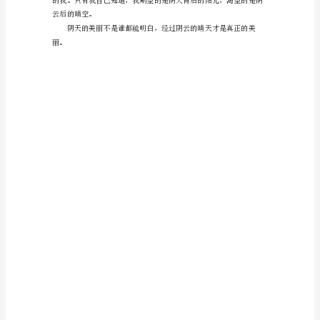
作
文
曲，他知道，阴天也美丽。
在
我
们
平
凡
的
日
常
里，
大