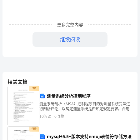
家
都
更多完整内容
不
继续阅读
可
防
止
热，我突然醒悟了。
地
相关文档
会
付费
接
测量系统分析控制程序
测量系统剖析（MSA）控制程序目的对测量系统变差进
云后的晴空。
触
行剖析评论，以确定测量系统是否知足规定要求。合用
范围本程序合用于证实产品切合要求的所有测量系统。
10
阅读
0
收藏
到
职责3.1质管部负责拟订测量系统剖析计划并实施测量系
统
吧，
丽。
付费
mysql+5.5+版本支持emoji表情符存储方法