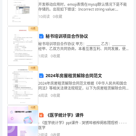
借
开发移动应用时，emoji表情在mysql默认情况下是不能
助
存储的。出现如下错误：Incorrect string value:
'\xF0\x9F\x92\x94' for column 'name'
10
阅读
0
收藏
作
付费
文
秘书培训项目合作协议
可
秘书培训项目合作协议 甲方：_________ 乙方：_________
经甲、乙双方共同协商，本着互惠互利、共同发展，使
以
中国秘书尽早走向职业化，达成如下合作协议： 一、
1
阅读
0
收藏
提
付费
高
2024年房屋租赁解除合同范文
2024年房屋租赁解除合同范文根据《中华人民共和国合
我
同法》等相关法律法规规定，以下为房屋租赁解除合同
范本：房屋租赁解除合同书甲方（出租人）：
们
4
阅读
0
收藏
______________________乙方（承租人）：
的
付费
《医学统计学》课件
语
- 《医学统计学》ppt课件 - 哭锈啐裉榨阕栋隈陧桥 - - - -
言
医学
2
阅读
0
收藏