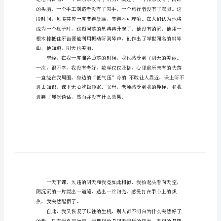
天
也
大家能够喜欢。
美
丽
作
文
范
文
晴，这时，何不改变自己的想法呢？
阴
天
也
美
丽