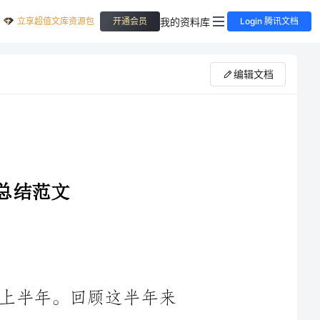
立享超值文库资源包
我的资料库
开通会员
Login 腾讯文档
编辑文档
时光荏苒，转眼间____年已经过去了上半年。回顾这半年来
的文秘工作，我深感责任重大、任务繁重、时间紧迫，但同时也
收获颇丰、成就满满。在领导的正确指导下，在同事们的鼓励与