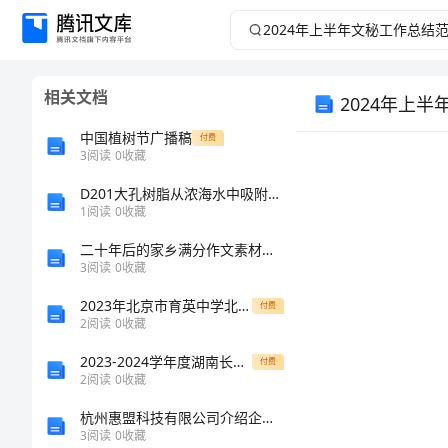
2024
年
相关文档
2024年上
上
中国植树节广播稿
付费
半
3
阅读
0
收藏
年
D201大孔树脂从浓海水中吸附溴的机理及溴浓度分析方法的研究的任务书
1
阅读
0
收藏
文
二十年后的家乡满分作文素材十篇
3
阅读
0
收藏
秘
2023年北京市育英中学北师大版物理九年级电功和电功率专项测评试题（含答案及解析）
付费
2
阅读
0
收藏
工
2023-2024学年度湖南长沙市实验中学北师大版物理九年级第十一章简单电路综合练习试卷
付费
作
2
阅读
0
收藏
杭州惠盟科技有限公司介绍企业发展分析报告
总
3
阅读
0
收藏