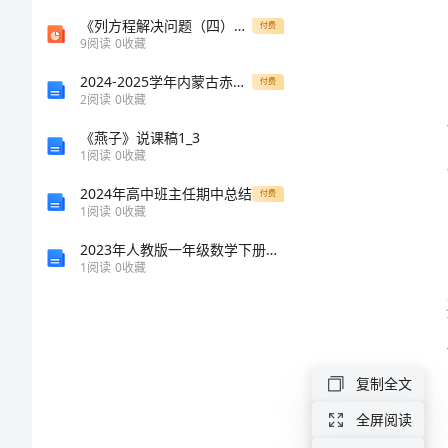
结
《列方程解决问题（四）》小学数学沪教版五年级下册课件
付费
9
阅读
0
收藏
范
2024-2025学年内蒙古赤峰市翁牛特旗乌丹第二中学高一化学上册期末教学质量检测模拟试题含解析
付费
2
阅读
0
收藏
文
《燕子》说课稿1_3
2024
1
阅读
0
收藏
年
2024年高中班主任期中总结
下：
付费
1
阅读
0
收藏
上
2023年人教版一年级数学下册期末测试卷(各版本)
半
1
阅读
0
收藏
年
文
秘
复制全文
工
全屏阅读
作