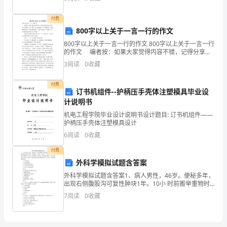
兴
付费
必须了解并熟悉的。
奋，
800字以上关于一言一行的作文
800字以上关于一言一行的作文 800字以上关于一言一行
有
的作文 编者按：如果大家觉得内容不错，记得分享给
你的小伙伴们哦！内容简介：有一种爱，是一路地扶
3
阅读
0
收藏
过
持，是一路地牵挂，是身后静静地注视，是背后默默
苦
付费
订书机组件--护柄压手壳体注塑模具毕业设
恼，
计说明书
机电工程学院毕业设计说明书设计题目: 订书机组件——
有
护柄压手壳体注塑模具设计
6
阅读
0
收藏
过
付费
忧
外科学模拟试题含答案
郁，
外科学模拟试题含答案1、病人男性，46岁。便秘多年，
出现右侧腹股沟可复性肿块1年。10小 时前搬举重物时
苦
肿块突然增大，腹痛难忍，呕吐数次；伴发热、全身不
7
阅读
0
收藏
适。查 体：右腹股沟及阴囊肿块，张力高，明显触痛
辣