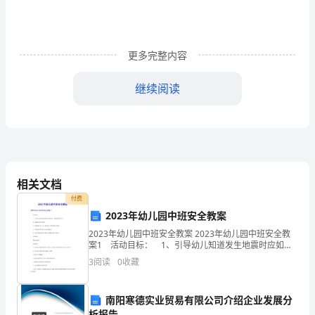
习
已
更多完整内容
经
有
继续阅读
三
个
多
月
相关文档
付费
的
2023年幼儿园中班安全教案
时
2023年幼儿园中班安全教案 2023年幼儿园中班安全教
案1 活动目标： 1、引导幼儿知道发生地震时应如何
间，
应变，掌握好逃生的技巧。 2、增强幼儿的安全意
3
阅读
0
收藏
方面确认提单。
识。 3、掌握好躲、爬、钻、跑的技能，提
在
南阳寒德实业贸易有限公司介绍企业发展分
这
析报告