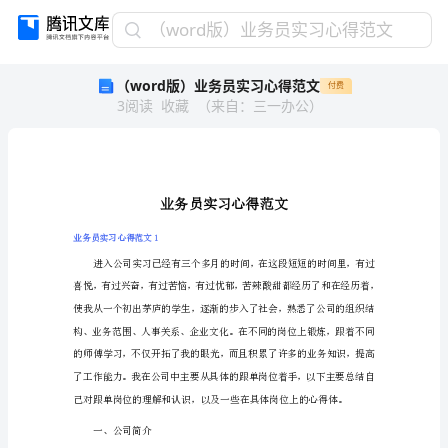
（word
（word版）业务员实习心得范文
版）
（word版）业务员实习心得范文
付费
业
3
阅读
收藏
（
来自
：
三一办公
）
务
员
实
习
心
得
范
业务员实习心得范文1