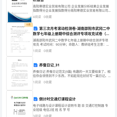
段
南阳寒德实业贸易有限公司 企业发展分析结果企业发展
指数得分企业发展指数得分南阳寒德实业贸易有限公司
短
综合得分说明：企业发展指数根据企业规模、企业创
4
阅读
0
收藏
新、企业风险、企业活力四个维度对企业发展情况进行
短
评价。
付费
第三次月考滚动检测卷-湖南邵阳市武冈二中
的
数学七年级上册期中综合测评专项攻克试卷（解
析版含答案）
湖南邵阳市武冈二中数学七年级上册期中综合测评专项
时
攻克 考试时间：90分钟；命题人：教研组考生注意：
1、本卷分第I卷（选择题）和第Ⅱ卷（非选择题）两部
间
1
阅读
0
收藏
分，满分100分，考试时间90分钟2、答卷前，考生务
里，
养蚕日记_31
有
养蚕日记 养蚕日记范文(9篇) 有趣的一天又要结束了，相
信你会领悟到不少东西，不如趁现在好好写一篇日记。
过
日记怎么写才不会千篇一律呢？以下是小编为大家收集
1
阅读
0
收藏
的养蚕日记范文，仅供参考，希望能够
喜
个方面入手：
悦，
倒计时交通灯课程设计
有
电子线路与设计课程设计说明书 题 目 交通灯控制器 专
业班级 电信2班 姓 名 学 号
过
3
阅读
0
收藏