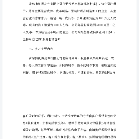
文
业
务
员
实
习
心
得
范
一、公司简介
文
业
务