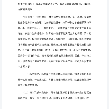
员
实
习
心
得
坚持用自己的'服务打动客户。
范
二、实习主要内容
文
1
进
入
公
司
实