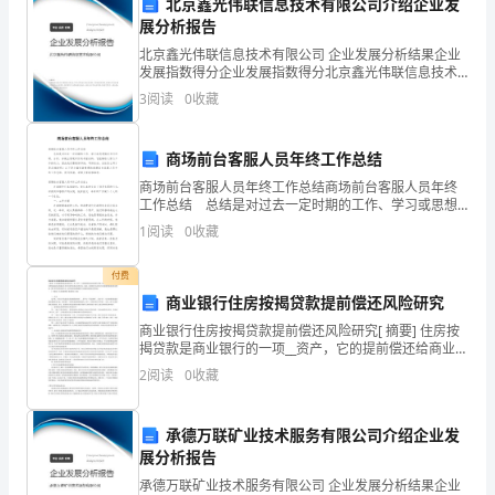
北京鑫光伟联信息技术有限公司介绍企业发
展分析报告
会
北京鑫光伟联信息技术有限公司 企业发展分析结果企业
计
发展指数得分企业发展指数得分北京鑫光伟联信息技术
有限公司综合得分说明：企业发展指数根据企业规模、
3
阅读
0
收藏
师
企业创新、企业风险、企业活力四个维度对企业发展情
况进
事
商场前台客服人员年终工作总结
务
商场前台客服人员年终工作总结商场前台客服人员年终
工作总结 总结是对过去一定时期的工作、学习或思想
所
情况进行回顾、分析，并做出客观评价的书面材料，它
1
阅读
0
收藏
能够给人努力工作的动力，因此我们要做好归纳，写好
总结
执
付费
业
商业银行住房按揭贷款提前偿还风险研究
商业银行住房按揭贷款提前偿还风险研究[ 摘要] 住房按
质
揭贷款是商业银行的一项__资产，它的提前偿还给商业银
行带来了风险。商业银行对提前还贷收取违约金的做法
量
2
阅读
0
收藏
并非住房信贷市场发展的方向。因此___.8 t
检
承德万联矿业技术服务有限公司介绍企业发
查
展分析报告
承德万联矿业技术服务有限公司 企业发展分析结果企业