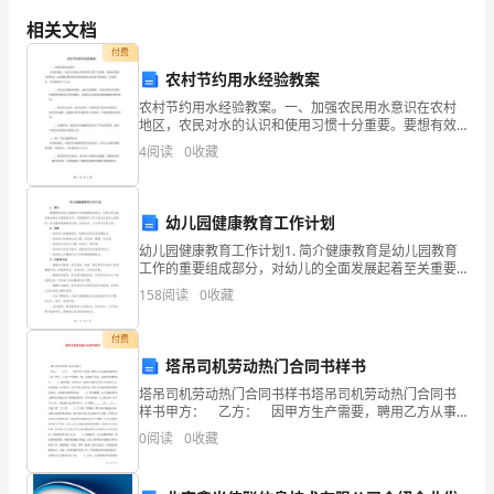
现
相关文档
的
付费
农村节约用水经验教案
问
农村节约用水经验教案。一、加强农民用水意识在农村
地区，农民对水的认识和使用习惯十分重要。要想有效
题
地节约用水，必须通过教育和宣传加强农民对水的节约
4
阅读
0
收藏
意识。具体而言，可以做到以下几点：宣传水资源的重
要性。通
及
幼儿园健康教育工作计划
解
幼儿园健康教育工作计划1. 简介健康教育是幼儿园教育
工作的重要组成部分，对幼儿的全面发展起着至关重要
的作用。本健康教育工作计划旨在给幼儿园提供一套完
决
158
阅读
0
收藏
整的健康教育方案，包括内容、方法和评估等方面。2.
付费
方
塔吊司机劳动热门合同书样书
法
塔吊司机劳动热门合同书样书塔吊司机劳动热门合同书
样书甲方： 乙方： 因甲方生产需要，聘用乙方从事
塔吊操作等工作，经甲、乙双方平等协商一致，达成如
0
阅读
0
收藏
注
下协议，以致共同遵照执行。 1、聘用期限：按照
协