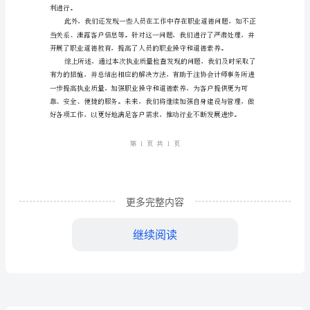
质
量
检
查
工
作
更多完整内容
总
继续阅读
结：
发
利进行。