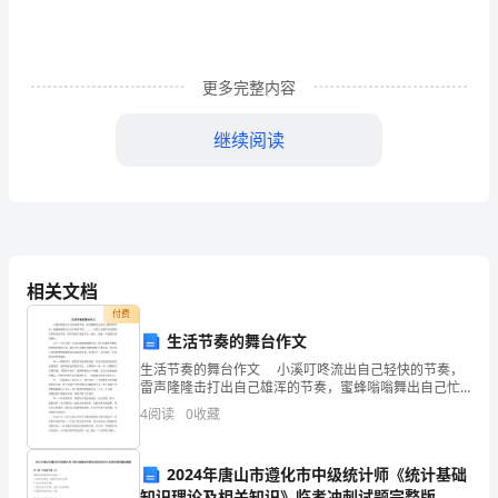
年
艺
术
更多完整内容
类
继续阅读
统
考
合
格
相关文档
分
付费
生活节奏的舞台作文
数
2.中国画
生活节奏的舞台作文 小溪叮咚流出自己轻快的节奏，
雷声隆隆击打出自己雄浑的节奏，蜜蜂嗡嗡舞出自己忙
线
碌的节奏........自然之中蕴含着无数的各具特色的节奏，
4
阅读
0
收藏
而节奏似乎无处不在。确实，就是一个充满节
我
区
2024年唐山市遵化市中级统计师《统计基础
知识理论及相关知识》临考冲刺试题完整版