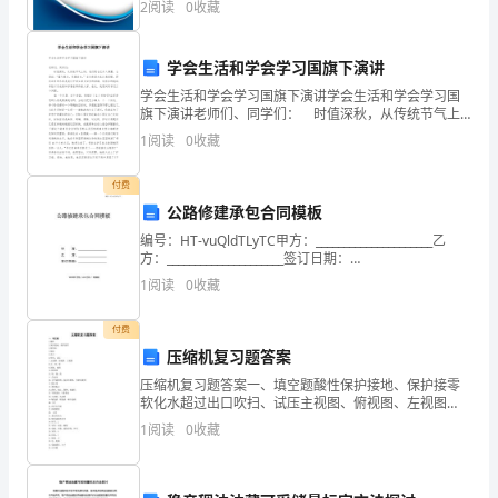
2
阅读
0
收藏
险、企业活力四个维度对企业发展情况进行评价。该企
加
硕士学位。
业的
试
学会生活和学会学习国旗下演讲
统
学会生活和学会学习国旗下演讲学会生活和学会学习国
天津美术学院
旗下演讲老师们、同学们： 时值深秋，从传统节气上
讲，我们现在已步入寒露，古语说：“露气寒冷，将凝结
考
1
阅读
0
收藏
也。”首先希望大家注意保暖。即将到来的冬季是我
4.雕塑
本
付费
公路修建承包合同模板
科
编号：HT-vuQldTLyTC甲方：_____________________乙
专
方：_____________________签订日期：
_____________________WORD文档 / A
1
阅读
0
收藏
业
合
付费
压缩机复习题答案
格
压缩机复习题答案一、填空题酸性保护接地、保护接零
软化水超过出口吹扫、试压主视图、俯视图、左视图
(校
正、齐、等剖视、视图轮廓线长、宽、高几何体工艺流
1
阅读
0
收藏
程图、设备布置图、管路布置图粗实线带控制点图形、
考
标注、图例
资