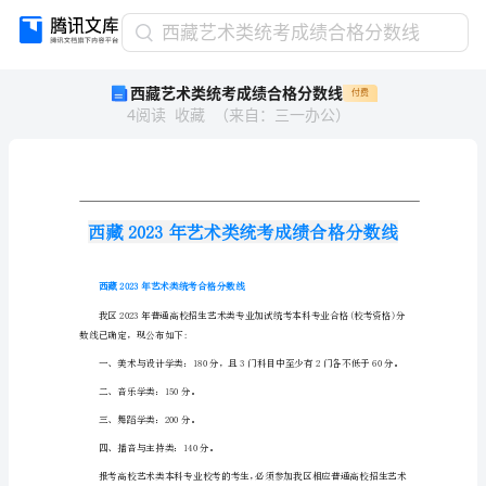
西
西藏艺术类统考成绩合格分数线
藏
西藏艺术类统考成绩合格分数线
付费
艺
4
阅读
收藏
（
来自
：
三一办公
）
术
类
统
考
成
绩
合