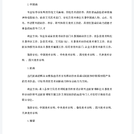
统
考
纯艺术类
成
绩
合
和收入就相对困难。
格
1.油画
分
数
线
西
藏
2023