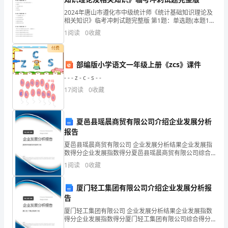
2023
2024年唐山市遵化市中级统计师《统计基础知识理论及
兼备的高级专门人才
相关知识》临考冲刺试题完整版 第1题：单选题(本题1
年
分)原始凭证审核的内容不包括（）。A.原始凭证数量、
1
阅读
0
收藏
金额的计算是否正确B.会计科目是否正确C.原
普
付费
通
部编版小学语文一年级上册《zcs》课件
高
- - - z - c - s - -
17
阅读
0
收藏
校
招
院、四川美术学院
夏邑县瑶晨商贸有限公司介绍企业发展分析
生
报告
3.版画
夏邑县瑶晨商贸有限公司 企业发展分析结果企业发展指
艺
数得分企业发展指数得分夏邑县瑶晨商贸有限公司综合
得分说明：企业发展指数根据企业规模、企业创新、企
术
1
阅读
0
收藏
业风险、企业活力四个维度对企业发展情况进行评价。
该企
类
厦门轻工集团有限公司介绍企业发展分析报
告
专
厦门轻工集团有限公司 企业发展分析结果企业发展指数
业
得分企业发展指数得分厦门轻工集团有限公司综合得分
说明：企业发展指数根据企业规模、企业创新、企业风