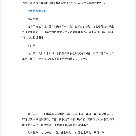
格
西藏2023年艺术类统考合格分数线
分
数
数线已确定，现公布如下:
线
西
二、音乐学类：150分。
藏
三、舞蹈学类：200分。
2023
年
四、播音与主持类：140分。
艺
术
类
高考艺术类专业