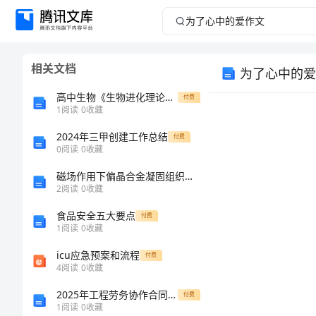
为
了
相关文档
为了心中的爱
心
高中生物《生物进化理论》同步练习1 沪科版第三册
付费
中
1
阅读
0
收藏
2024年三甲创建工作总结
的
付费
0
阅读
0
收藏
爱
磁场作用下偏晶合金凝固组织演变的数值分析
2
阅读
0
收藏
作
食品安全五大要点
付费
1
阅读
0
收藏
助到大家！
文
icu应急预案和流程
付费
为
4
阅读
0
收藏
了
2025年工程劳务协作合同规范样本
付费
1
阅读
0
收藏