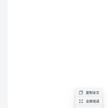
心
中
的
爱
作
文
导
语：
世
界
复制全文
在
变，
全屏阅读
叮嘱一番。