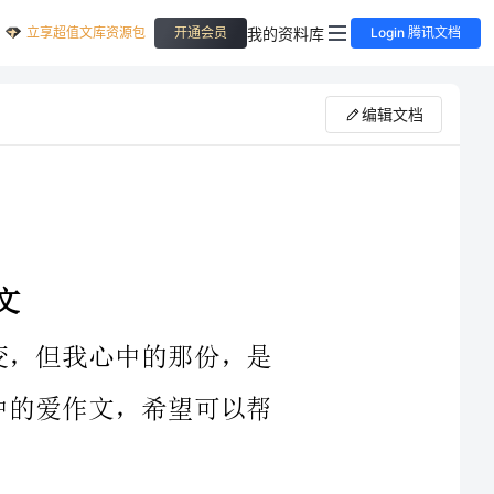
立享超值文库资源包
我的资料库
开通会员
Login 腾讯文档
编辑文档