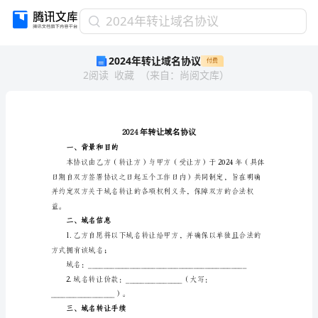
2024
2024年转让域名协议
年
2024年转让域名协议
付费
转
2
阅读
收藏
（
来自
：
尚阅文库
）
让
域
名
协
议
2024
一、背景和目的
年