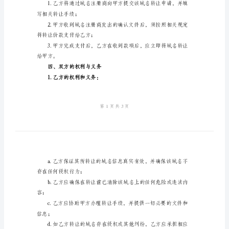
转
让
域
益。
名
协
二、域名信息
议
一、
方式拥有该域名；
背
景
和
_________________）。
目
三、域名转让手续
的
本