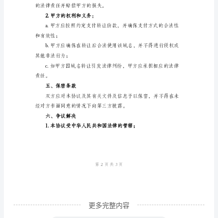
写相关转让手续；
协
议
由
将转让价款支付给乙方；
乙
方
给甲方。
（转
四、双方的权利与义务
让
1.乙方的权利和义务：
方）
与
甲
方
（受
更多完整内容
让