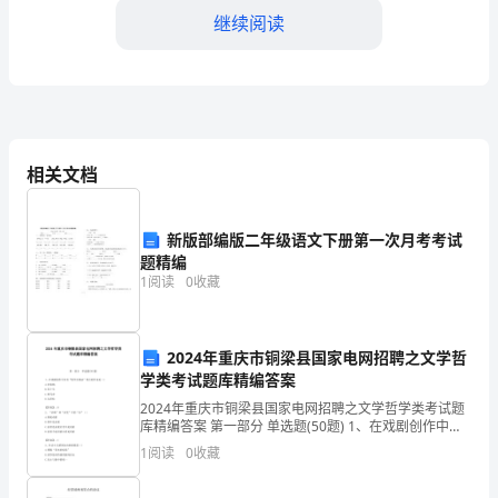
方）
继续阅读
于
2024
年
存在任何侵权行为；
（具
相关文档
体
容；
新版部编版二年级语文下册第一次月考考试
日
题精编
期
1
阅读
0
收藏
自
信息；
2024年重庆市铜梁县国家电网招聘之文学哲
双
学类考试题库精编答案
方
2024年重庆市铜梁县国家电网招聘之文学哲学类考试题
的法律责任并赔偿甲方的损失。
库精编答案 第一部分 单选题(50题) 1、在戏剧创作中具
签
有“情节压缩法”特点的作家是（）A.肖伯纳B.易卜生C.博
1
阅读
0
收藏
2.甲方的权利和义务：
马舍D.比昂松【答案】：B
署