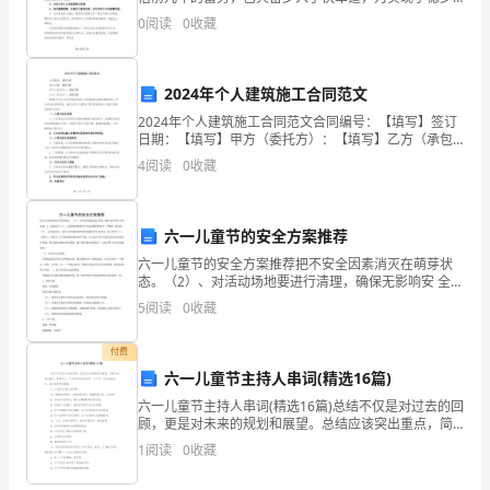
的效益增长，以崭新姿态展现在客户面前，一个更具朝
0
阅读
0
收藏
制
气和活力的、车间完善后，管理水平必将大幅度提高，
定，
2024年个人建筑施工合同范文
旨
2024年个人建筑施工合同范文合同编号：【填写】签订
在
日期：【填写】甲方（委托方）：【填写】乙方（承包
方）：【填写】根据《中华人民共和国合同法》及其他
4
阅读
0
收藏
相关法律法规的规定，甲乙双方经友好协商，就甲方将
明
个人
确
六一儿童节的安全方案推荐
并
六一儿童节的安全方案推荐把不安全因素消灭在萌芽状
态。（2）、对活动场地要进行清理，确保无影响安 全的
约
杂物。2、活动安全（1）、必须高度重视学生在活动期
5
阅读
0
收藏
间的安全，严禁追 逐打闹。（2）、活动过程中，各班
定
付费
双
六一儿童节主持人串词(精选16篇)
六一儿童节主持人串词(精选16篇)总结不仅是对过去的回
方
顾，更是对未来的规划和展望。总结应该突出重点，简
练明了，不必罗列所有的细节。以下是一些总结的范
关
1
阅读
0
收藏
文，供大家参考和借鉴。六一儿童节主持人串词篇一
合：敬