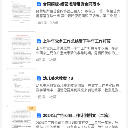
合同模板-经营场所租赁合同范本
协
和有效性；
经营场所租赁合约协议出租方： 承租方： 第一条租赁房
议
屋座落在福州市 其中场所使用面积 平方米。第二条 租赁
期限从 年 月 日至 年 月 日第三条租赁用途：O 第四条 租
10
阅读
0
收藏
之
金（大写）人民币 元整，（小写）
其他非法行为；
日
上半年党务工作总结暨下半年工作打算
起
上半年党务工作总结暨下半年工作打算今年以来，在企
业面临生死存亡重大考验的非常时期，危机四伏中的____
五
责任。
公司，风雨之时多过彩虹之天。走在“挖潜增效、控亏增
6
阅读
0
收藏
盈”的征途上，面临原料价格与产品市场价格持续出现
个
五、保密条款
工
幼儿美术教案_13
作
幼儿美术教案幼儿美术教案15篇 在教学工作者实际的
教学活动中，通常需要用到教案来辅助教学，教案是教
日
学活动的依据，有着重要的地位。那么什么样的教案才
1
阅读
0
收藏
六、争议解决
是好的呢？下面是小编为大家收集的幼儿美术教案，希
望
内）
付费
共
2024年广告公司工作计划例文（二篇）
2024年广告公司工作计划例文在这____年的一年里，凭
同
借前几年的蓄势，已具备步入了快车道，为实现了稳步