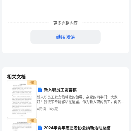
语：
在
更多完整内容
生
活
继续阅读
中，
一
定
要
相关文档
付费
注
命不能重来!
新入职员工发言稿
意
新入职员工发言稿尊敬的领导、亲爱的同事们：大家
好！我很荣幸能够站在这里，作为新入职的员工，向各
平
位领导和同事们发表我的第一次演讲。我是XXX，加入这
4
阅读
0
收藏
个团队不仅是我的荣幸，更是一种责任和使命感。首
安。
先，我想
付费
不
2024年青年志愿者协会纳新活动总结