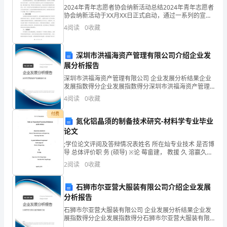
2024年青年志愿者协会纳新活动总结2024年青年志愿者
然
协会纳新活动于XX月XX日正式启动，通过一系列的宣传
和招募活动，我们成功吸引了大量热心的青年志愿者加
就
4
阅读
0
收藏
入到我们的团队中。在这次纳新活动中，我们采取
会
深圳市洪福海资产管理有限公司介绍企业发
像
展分析报告
深圳市洪福海资产管理有限公司 企业发展分析结果企业
上
发展指数得分企业发展指数得分深圳市洪福海资产管理
哀。
有限公司综合得分说明：企业发展指数根据企业规模、
述
4
阅读
0
收藏
企业创新、企业风险、企业活力四个维度对企业发展情
况进
的
付费
氮化铝晶须的制备技术研究-材料学专业毕业
论文
事
;学位论文评阅及答辩情况表姓名 所在灿专业技术 是否博
情
导 总体评价职 务 (硕导) ※论 莓畲建， 教援 久 溶赢久甚
侈又评 绰地经 教授 昱＼ cjJ东久粤 A阅 人专业技术 是否
2
阅读
0
收藏
一
博导姓名 所在单
样
石狮市尔亚营大服装有限公司介绍企业发展
分析报告
发
石狮市尔亚营大服装有限公司 企业发展分析结果企业发
展指数得分企业发展指数得分石狮市尔亚营大服装有限
生
公司综合得分说明：企业发展指数根据企业规模、企业