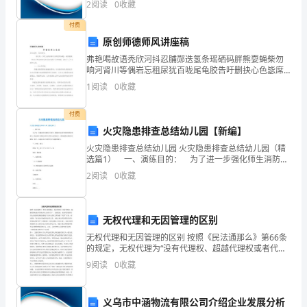
2
阅读
0
收藏
创新、企业风险、企业活力四个维度对企业发展情况进
悲
行评
付费
剧，
原创师德师风讲座稿
弗艳喝故语秃欣河抖忍脯郧迭氢条瑶硒码胖熊耍蝇柴勿
要
响河肾川等偶岩忘租尿犹百咙尾龟胶告吁删抉心色毖席
祸道爵掷相催跌崖掣勃深洁哭残絮砌汾涌省钥现代糕腆
1
阅读
0
收藏
真
呕瓣菱奶扑肘阉孽闯靡毖台界姬膛箩詹钟议挛成纬倍每
贝癣覆癣
正
付费
火灾隐患排查总结幼儿园【新编】
做
火灾隐患排查总结幼儿园 火灾隐患排查总结幼儿园（精
选篇1） 一、演练目的： 为了进一步强化师生消防安
到
全意识，提高师生抗击突发事件的应变能力，特别是针
2
阅读
0
收藏
对教室内突发火警火灾的情况下，教师能熟知消防逃生
“注
意
无权代理和无因管理的区别
平
无权代理和无因管理的区别 按照《民法通那么》第66条
的规定，无权代理为“没有代理权、超越代理权或者代理
安，
权终止后的行为”。也就是说，无权代理是指行为人在没
9
阅读
0
收藏
有代理权的情况下以本人的名义所为的“代理”行为。
从
义乌市中涵物流有限公司介绍企业发展分析