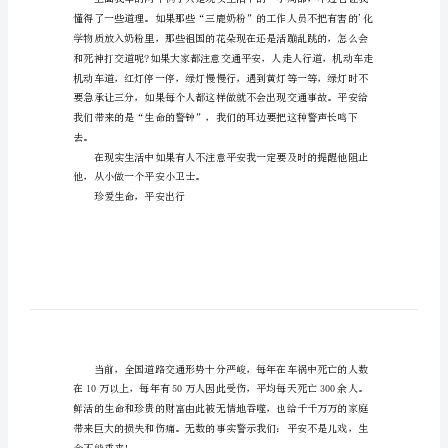
锦
平
安
户的幸福生活。
文
明
伴
我
行
作
两辆车相撞造成了车损人伤的事故。
文
集
锦