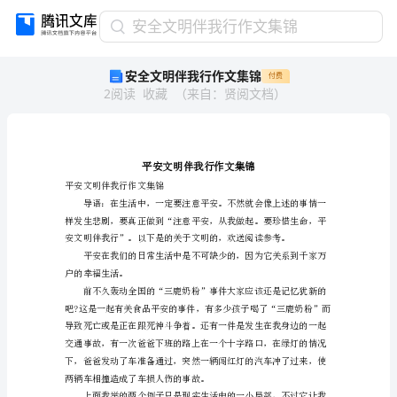
安
安全文明伴我行作文集锦
全
安全文明伴我行作文集锦
付费
文
2
阅读
收藏
（
来自
：
贤阅文档
）
明
伴
我
行
作
文
平安文明伴我行作文集锦
集