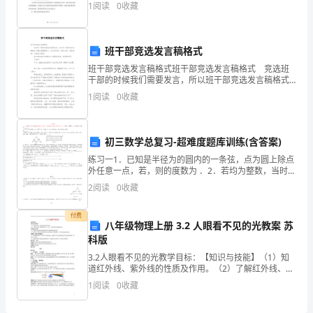
防安全、交通安全、食品安全、网络安全和校园安全等
洁
1
阅读
0
收藏
方面的培训和教育活动，确保每个人都明白安全的重要
性和
形
2
象
班干部竞选发言稿格式
班干部竞选发言稿格式班干部竞选发言稿格式 竞选班
的
干部的时候我们需要发言，所以班干部竞选发言稿格式
小编已经整理好了，各位同学们，我们大家一起看看
么？
1
阅读
0
收藏
图
吧，欢迎各位阅读！ 班干部竞选发言稿格式1敬爱的老
画
初三数学总复习-超难度题库训练(含答案)
语
练习一1．已知是半径为的圆内的一条弦，点为圆上除点
外任意一点，若，则的度数为 ．2．若均为整数，当时，
言，
代数式的值为0，则的算术平方根为 ．3．如图（1），
2
阅读
0
收藏
在等腰三角形中，，
尤
付费
其
八年级物理上册 3.2 人眼看不见的光教案 苏
科版
是
3.2人眼看不见的光教学目标：【知识与技能】（1）知
道红外线、紫外线的性质及作用。（2）了解红外线、紫
平
外线在生活、生产、科学技术等方面的应用。【过程与
1
阅读
0
收藏
方法】（1）组织学生通过实验探究感受红外线和紫外线
安