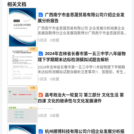
事，并配有关的平安标志。
相关文档
安
广西南宁市金思晟贸易有限公司介绍企业发
标
、事先让幼儿收集有关的平安标志。
2
展分析报告
志
广西南宁市金思晟贸易有限公司 企业发展分析结果企业
发展指数得分企业发展指数得分广西南宁市金思晟贸易
3
有限公司综合得分说明：企业发展指数根据企业规模、
设
5
阅读
0
收藏
企业创新、企业风险、企业活力四个维度对企业发展情
况进
计
禁烟火、当心触电、禁止触摸。
付费
2024年吉林省长春市第一五三中学八年级物
思
理下学期期末达标检测模拟试题含解析
、画纸、水彩笔、剪刀等工具材料。
4
2024年吉林省长春市第一五三中学八年级物理下学期期
想：
末达标检测模拟试题含解析注意事项:1．答题前，考生先
将自己的姓名、准考证号码填写清楚，将条形码准确粘
1
阅读
0
收藏
标
活动过程：
贴在条形码区域内。2．答题时请按要求用笔。3．请
付费
志
高考政治大一轮复习 第三部分 文化生活 第
一、找平安标志：
四课 文化的继承性与文化发展课件
是
- - - - - - - -
生
、激发幼儿的学习爱好：
1
3
阅读
0
收藏
活
杭州顺博科技有限公司介绍企业发展分析报