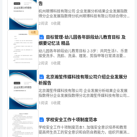
中
告
对
杭州顺博科技有限公司 企业发展分析结果企业发展指数
据什么标志过公路？
得分企业发展指数得分杭州顺博科技有限公司综合得分
人
说明：企业发展指数根据企业规模、企业创新、企业风
2
阅读
0
收藏
险、企业活力四个维度对企业发展情况进行评价。该企
们
业的
、提出问题，请幼儿思索：
2
付费
目标管理-幼儿园各年龄段幼儿教育目标 及
行
纲要记忆法 精品
幼儿园各年龄段幼儿教育目标 2-3岁：共同生活1、乐意
动
接受洗手、洗脸、洗澡、理发、剪指甲等日常清洁要
求。2、会用调羹进餐，用杯喝水，安静入睡，学习入
的
2
阅读
0
收藏
厕，有独立做事的愿望。3、逐渐适应集体生活，情绪愉
快
一
北京瀚笙传媒科技有限公司介绍企业发展分
析报告
种
的，它们表示什么意思？
北京瀚笙传媒科技有限公司 企业发展分析结果企业发展
指
指数得分企业发展指数得分北京瀚笙传媒科技有限公司
综合得分说明：企业发展指数根据企业规模、企业创
1
阅读
0
收藏
示、
新、企业风险、企业活力四个维度对企业发展情况进行
评价。
是
二、议平安标志：
学校安全工作十项制度范本
简
学校安全工作十项制度范本1. 加强安全意识培养和教育
提高师生员工的安全意识和自防自救能力，组织开展消
1