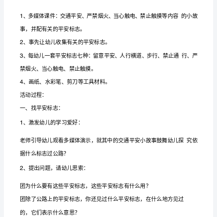
思
活动目标：
大
1
班
急物品，遵守交通规章。
安
全
2
公
开
课
3
会
作的力量。
说
话
4
的