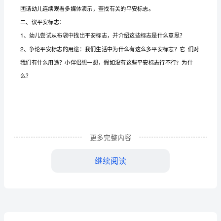
、培育幼儿自我爱护力量。
5
安
全
活动预备：
标
志
教
案
反
思
更多完整内容
会
继续阅读
说
话
的
1
平