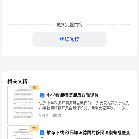
院
长，
更多完整内容
主
要
继续阅读
分
管
医
院
相关文档
付费
的
小学教师师德师风自我评价
防
优秀小学教师师德师风自我评价 为大家推荐的是优秀
小学教师师德师风自我评价分，希望大家喜欢。 通过
保
我校这次师德师风的学习教育，我对师德师风教育的重
（二）、在后勤治理工作方面
5
阅读
0
收藏
要意义有较明确的认识，对小学教师职业道德标准内容
工
付费
推荐下载 移民知识德国的移民法案有哪些变
作
动