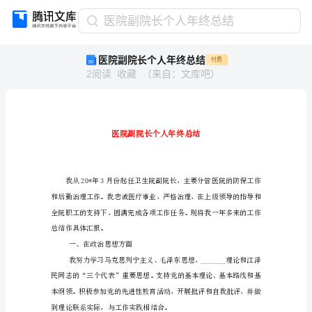
医
医院副院长个人年终总结
院
医院副院长个人年终总结
付费
副
2
阅读
收藏
（
来自
：
文库吧
）
院
长
个
人
年
终
总