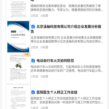
和
德国的移民法案有哪些变动 政策的显著优势展现了德
国移民定居的魅力，专家认为，随着德国经济的日渐趋
后
暖，投资家纷纷*德国的现象，德国即将迎来投资移民高
2
阅读
0
收藏
峰期。 2024年9月27日，德国颁布了新的移民法
勤
北京溪柚科技有限公司介绍企业发展分析报
治
告
北京溪柚科技有限公司 企业发展分析结果企业发展指数
理
得分企业发展指数得分北京溪柚科技有限公司综合得分
说明：企业发展指数根据企业规模、企业创新、企业风
工
2
阅读
0
收藏
险、企业活力四个维度对企业发展情况进行评价。该企
生的不好形象。
业的
作。
付费
电动自行车火灾如何防范
（三）、
我
电动自行车火灾如何防范，引起电动车火灾的原是哪些
近年来随着电动自行车的广泛使用，电动自行车起火唞
忠
件频发，对此，北京消防列出10条常见火灾原因， 井支
1
阅读
0
收藏
招市民防范电动白行车火灾。消防安全是我们时常专注
诚
和防
医
医院医生个人转正工作总结
疗
医院医生个人转正工作总结医院医生个人转正工作总结
范文 总结是事后对某一阶段的学习或工作情况作加以
事
回顾检查并分析评价的书面材料，通过它可以正确认识
1
阅读
0
收藏