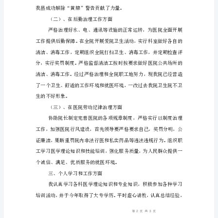
我
从
20*
（一）、在防保治理工作方面
年
3
月
份
起
任
卫
生
院
副