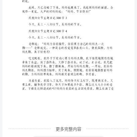
庆
祝
庆祝妇女节主题日记500字2
妇
20--年3月8日星期六天气晴
女
节
的钱。
主
题
日
记
500
字
1
今
更多完整内容