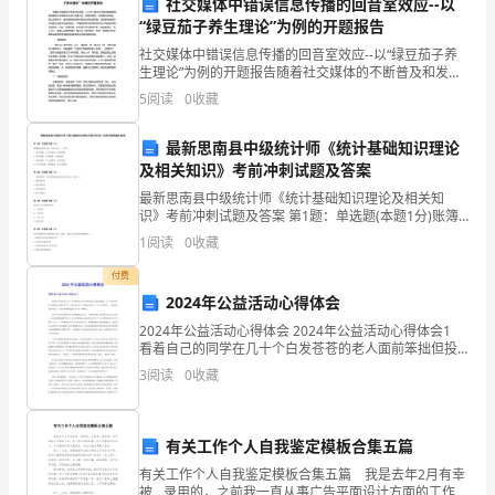
社交媒体中错误信息传播的回音室效应--以
庆祝妇女节主题日记500字3
早
“绿豆茄子养生理论”为例的开题报告
晨,
社交媒体中错误信息传播的回音室效应--以“绿豆茄子养
生理论”为例的开题报告随着社交媒体的不断普及和发
天
展，人们在日常生活中越来越频繁地使用各种社交媒体
5
阅读
0
收藏
庆祝妇女节主题日记500字4
平台进行沟通交流、获取信息等。但伴随而来的是，在
社交
气
最新思南县中级统计师《统计基础知识理论
格
及相关知识》考前冲刺试题及答案
最新思南县中级统计师《统计基础知识理论及相关知
外
识》考前冲刺试题及答案 第1题：单选题(本题1分)账簿
按其用途不同，可以分为（）三种。A.序时账簿、订本
妈洗脚，真不好意思!
1
阅读
0
收藏
的
式账簿、备查账簿B.序时账簿、分类账簿、备查账簿C
付费
好,
2024年公益活动心得体会
蓝
2024年公益活动心得体会 2024年公益活动心得体会1
看着自己的同学在几十个白发苍苍的老人面前笨拙但投
蓝
入地表演魔术，七八个身穿南开中学校服的小姑娘乐开
3
阅读
0
收藏
了花。她们是天津义工服务队的成员，2月5日专
的
天
有关工作个人自我鉴定模板合集五篇
有关工作个人自我鉴定模板合集五篇 我是去年2月有幸
空
被__录用的，之前我一直从事广告平面设计方面的工作，