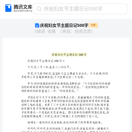
庆
庆祝妇女节主题日记500字
祝
庆祝妇女节主题日记500字
付费
妇
3
阅读
收藏
（
来自
：
尚阅文库
）
女
节
主
题
日
记
庆祝妇女节主题日记500字1
500
今