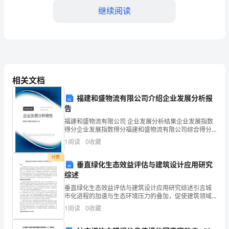
天,
继续阅读
是
三
月
妈做上一束美丽的鲜花。
八
相关文档
日,
福建和盛物流有限公司介绍企业发展分析报
告
也
福建和盛物流有限公司 企业发展分析结果企业发展指数
是
得分企业发展指数得分福建和盛物流有限公司综合得分
说明：企业发展指数根据企业规模、企业创新、企业风
1
阅读
0
收藏
三
险、企业活力四个维度对企业发展情况进行评价。该企
业的
付费
八
垂直绿化生态效益评估与建筑设计应用研究
综述
的说。
妇
垂直绿化生态效益评估与建筑设计应用研究综述引言城
市化进程的加速与生态环境压力的叠加，促使建筑领域
女
向可持续发展方向转型，垂直绿化作为融合生态与设计
1
阅读
0
收藏
的创新策略，日益受到学界与业界关注。其在调节微气
节。
候、提升