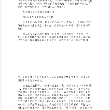
字
庆
祝
妇
女
节
主
题
日
记
500
字