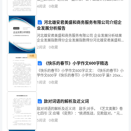
到了苏州后找的第一份工作就是网页设计，不过做的时
上
4
阅读
0
收藏
间不是很长，对这方面还算是个生手。 到了__
飘
河北雄安君美盛和商务服务有限公司介绍企
着
业发展分析报告
河北雄安君美盛和商务服务有限公司 企业发展分析结果
几
企业发展指数得分企业发展指数得分河北雄安君美盛和
商务服务有限公司综合得分说明：企业发展指数根据企
朵
2
阅读
0
收藏
业规模、企业创新、企业风险、企业活力四个维度对企
业发
白
付费
《快乐的春节》小学作文600字精选
云。
《快乐的春节》小学作文600字正文：《快乐的春节》小
学作文600字《快乐的春节》小学作文600字 篇1 20xx年
今
是农历戊戌狗年。今年春节是我上小学后的第一个春
1
阅读
0
收藏
节，具有非常重要的纪念意义。
天
我
敌对词语的解析及近义词
想:
敌对词语的解析及近义词 敌手;对手。 《艺文类聚》卷
七四引 汉 应瑒 《奕势》：“挑诱既战，见欺敌对。” 元
妈
岳伯川 《铁拐李》第一折：“ 韩魏公 见我这等干办公
5
阅读
0
收藏
勤，决不和我做敌对。” 元 王晔 《
妈