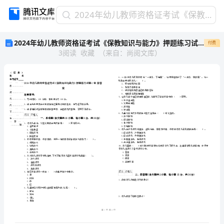
2024
2024年幼儿教师资格证考试《保教知识与能力》押题练习试题C卷 附答案
年
2024年幼儿教师资格证考试《保教知识与能力》押题练习试题C卷 附答案
付费
幼
3
阅读
收藏
（
来自
：
尚阅文库
）
儿
教
师
资
格
证
考
市