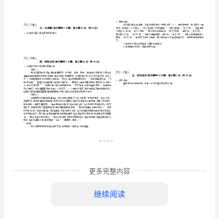
（区县）
试
姓名
考
准
证号
《保
………
年幼儿教师资格证考试《保教知识与能力》押题练习试题
2024
C
密
……….………
教
案
…
封
………………
注意事项
知
：
…
线
………………
1、考试时间：120分钟，本卷满分为150分。
识
…
内
……..………
………
与
不
………………
…….
能
单选题(本大题共
小题
每小题
分
共
准
………………
一、
10
，
3
，
30
答
…….
力》
更多完整内容
题
……………
A.自我意识
B.个性特征
押
继续阅读
C.调控系统
D.情绪状态
题