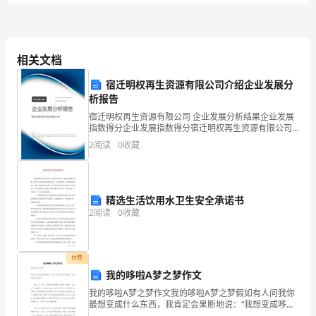
A.规则游戏
练
B.结构游戏
C.角色游戏
习
D.表演游戏
相关文档
宿迁明权再生资源有限公司介绍企业发展分
A．游戏活动
试
析报告
B．自由活动
C．活动区活动
宿迁明权再生资源有限公司 企业发展分析结果企业发展
题
指数得分企业发展指数得分宿迁明权再生资源有限公司
D．集体活动
综合得分说明：企业发展指数根据企业规模、企业创
2
阅读
0
收藏
C
新、企业风险、企业活力四个维度对企业发展情况进行
A.县
评价。
B.街道
卷
C.市
精选生活饮用水卫生安全承诺书
D.区
2
阅读
0
收藏
附
A.感觉
答
B.知觉
付费
C.记忆
我的哆啦A梦之梦作文
D.思维
案
我的哆啦A梦之梦作文我的哆啦A梦之梦假如有人问我你
最想变成什么东西，我肯定会果断地说：“我想变成哆啦
A梦！” 最近，外公得了一种很难医治的病，那就是“蛇