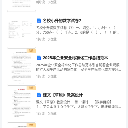
2024
0
阅读
0
收藏
缠”，自从得了“蛇缠”，外公消瘦了好多
年
幼
名校小升初数学试卷7
儿
名校小升初数学试卷（7）一、填空。1、小时=（ ）
分，750克=（ ）千克。2、6的是（ ），（ ）的是
24。3、甲数比乙数多，乙数比甲数少（ ）。4、0.5的
教
1
阅读
0
收藏
倒数是（ ），的倒数是（
师
付费
2025年企业安全标准化工作总结范本
资
2025年企业安全标准化工作总结范本引言随着企业规模
格
的扩大和生产活动的复杂化，安全生产标准化成为提升
企业安全管理水平、预防和减少事故发生的重要手段。
1
阅读
0
收藏
证
____年，我们公司积极响应国家安全生产标准化的号召
三
论述题(本大题共
小题
每小题
分
共
、
1
，
20
，
20
考
1、论述幼儿园一日生活的教育意义。
付费
课文《草原》教案设计
试
课文《草原》教案设计 第一课时 【教学目的】
１、学会本课１０个生字，认识４个生字，能正确读写
《保
下列词语：勾勒、骏马、无限、鞭子、疾驰、马蹄、奶
1
阅读
0
收藏
茶、礼貌、拘束、举杯、摔跤。
教
付费