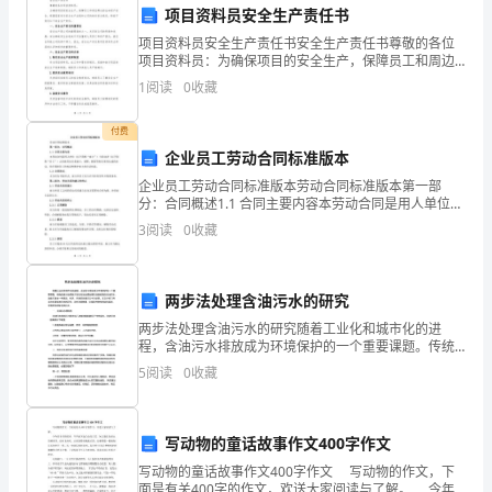
知
项目资料员安全生产责任书
识
项目资料员安全生产责任书安全生产责任书尊敬的各位
四
材料分析(本大题共
小题
每小题
分
共
、
2
，
20
，
40
项目资料员：为确保项目的安全生产，保障员工和周边
与
群众的生命财产安全，根据国家有关安全生产法规和公
1
阅读
0
收藏
1、分析如下两个场景地环境创设：
司的相关安全规定，特给予你们以下安全生产责任。
场景一：
一、安全生
能
付费
力》
企业员工劳动合同标准版本
企业员工劳动合同标准版本劳动合同标准版本第一部
押
分：合同概述1.1 合同主要内容本劳动合同是用人单位
（以下简称“雇主”）与劳动者（以下简称“员工”）之间就
题
3
阅读
0
收藏
劳动关系建立、调整、解除等相关事项达成的协议，旨
练
但是运动时段里像圆圆那样去攀爬网运动地小朋友较其
场景二：
两步法处理含油污水的研究
习
两步法处理含油污水的研究随着工业化和城市化的进
试
程，含油污水排放成为环境保护的一个重要课题。传统
的废水处理技术往往无法处理油浸性含量较高的含油污
5
阅读
0
收藏
水，因此开发出一种高效、经济、环保的处理方法十分
题
必要。本文
允
欣然应
C
他
他
努力地抓起了一条大鱼,当
把鱼喂进小猫地嘴里时,脸上露出开心地笑容.接着
写动物的童话故事作文400字作文
他
说：“我们去当小瓢虫好吗？”
卷
写动物的童话故事作文400字作文 写动物的作文，下
面是有关400字的作文，欢送大家阅读与了解。 今年