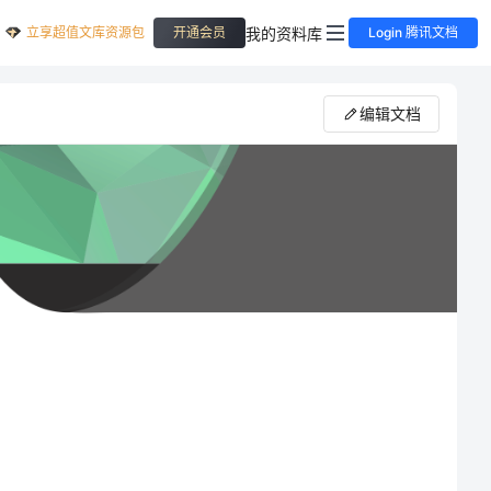
立享超值文库资源包
我的资料库
开通会员
Login 腾讯文档
编辑文档