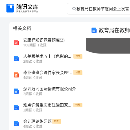
教
育
相关文档
教育局在教师
局
安康杯知识竞赛题库(2)
在
108
阅读
1
收藏
人美版美术五上《色彩的明度》教学实录
教
付费
2
阅读
0
收藏
师
毕业班班会课件家长会PPT课件
付费
4
阅读
0
收藏
节
深圳万同国际物流有限公司介绍企业发展分析报告
2
阅读
0
收藏
慰
难点详解重庆市江津田家炳中学数学人教版七年级下册二元一次方程组综合测试A卷（解析版）
付费
问
2
阅读
0
收藏
会计理论练习题
付费
会
4
阅读
0
收藏