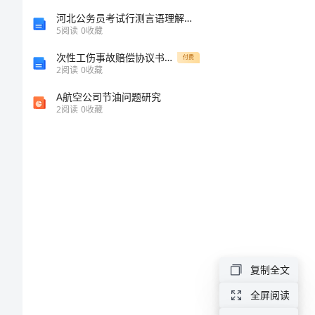
上
河北公务员考试行测言语理解与表达专项强化真题试卷及答案（名校卷）
5
阅读
0
收藏
发
次性工伤事故赔偿协议书简易
付费
2
阅读
0
收藏
言
A航空公司节油问题研究
2
阅读
0
收藏
教
育
局
在
教
师
节
复制全文
慰
全屏阅读