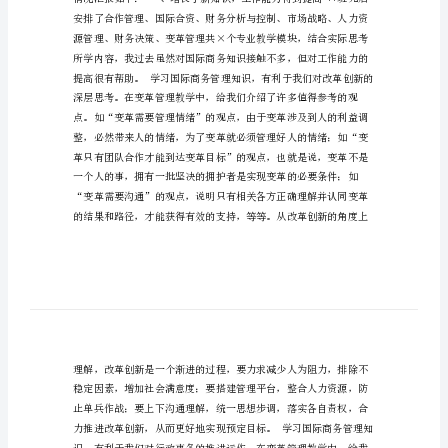
英
学
习
总
结
2
XX
学
习
·
借