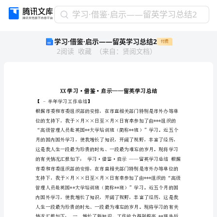
学
学习·借鉴·启示——留英学习总结2
习
学习·借鉴·启示——留英学习总结2
付费
·
2
阅读
收藏
（
来自
：
贤阅文档
）
借
鉴
·
启
示
——
【-半年学习工作总结】
留