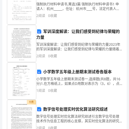
强制执行材料申请书,菁选3篇 强制执行材料申请书1 申
市
请人：杭州______，住址：杭州市____号，法定代表人：
___ 联系电话：87______ 被申请人：___
委
2
阅读
0
收藏
组
军训深度解读：让我们感受到纪律与荣耀的
织
力量
军训深度解读：让我们感受到纪律与荣耀的力量2023年
部
的军训深度解读：让我们感受到纪律与荣耀的力量随着
时间的发展和进步，我们的国家越来越强大。作为国家
的
2
阅读
0
收藏
发展的一部分，每个年轻人都应该要承担自己的责任，
为国
安
小学数学五年级上册期末测试卷各版本
排，
小学数学五年级上册期末测试卷一.选择题(共8题，共16
分)1.在方格纸上，如果点D用数对表示为（3，6），点E
在
用数对表示为（2，3），点F用数对表示为（4，3），那
1
阅读
0
收藏
么三角形DEF一定是（ ）三角形
市
付费
直
数字信号处理实时优化算法研究综述
相
数字信号处理实时优化算法研究综述引言数字信号处理
技术作为信息工程的核心支撑，其实时优化算法的研究
对提升系统响应速度与处理效率具有重要意义。在物联
关
2
阅读
0
收藏