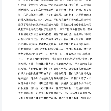
鉴
·
启
示
——
留
英
学
习
总
结
【
-