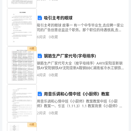
网、5G通信与智能感知等新兴应用场景中，对信号处理
的实时
部
门
吸引主考的眼球
吸引主考的眼球 故事一 有一个中专毕业生,去应聘一家公
特
司的广告创意总监这个职务。那个职位的待遇很高,去应
聘的人特别多,其中不乏研究生,名牌大学生。应聘的人挤
6
阅读
0
收藏
别
了一屋子。 一个主持面试的考官分发给每位应聘
是
付费
钢筋生产厂家代号(字母排序)
市
钢筋生产厂家代号大全（按字母排序）AAYX安阳亚新钢
铁AY安阳钢铁AY沈阳亚新A鞍钢BBC湖南省冷水江钢铁B
外
天津波特BT北台钢铁2-B包钢BG璧山恒龙钢铁BS河北霸
4
阅读
0
收藏
洲CCG江阴市长达钢铁CZG常州中天
办
等
用音乐调和心情中班《小厨师》教案
单
用音乐调和心情中班《小厨师》教案教案中班《小厨
师》教案一、引言（1.11.3）1.1 教案背景《小厨师》是
位
一节音乐活动课程，旨在通过音乐调和心情，让幼儿体
2
阅读
0
收藏
验音乐与生活的紧密联系，培养幼儿的音乐欣赏能力
的
付费