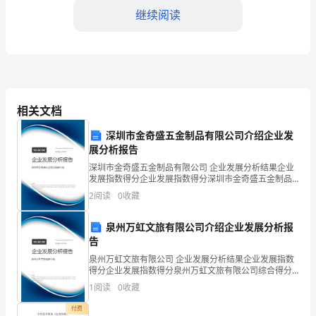
析
继续阅读
黑
龙
D.启动后15s内汽车的平均速度是50m/s
江
省
相关文档
富
深圳市金奇盛五金制品有限公司介绍企业发
展分析报告
锦
深圳市金奇盛五金制品有限公司 企业发展分析结果企业
发展指数得分企业发展指数得分深圳市金奇盛五金制品
第
有限公司综合得分说明：企业发展指数根据企业规模、
2
阅读
0
收藏
企业创新、企业风险、企业活力四个维度对企业发展情
一
况进
泉州万虹文旅有限公司介绍企业发展分析报
中
告
学
泉州万虹文旅有限公司 企业发展分析结果企业发展指数
B.速度很大的物体加速度可能为零
得分企业发展指数得分泉州万虹文旅有限公司综合得分
2024
说明：企业发展指数根据企业规模、企业创新、企业风
1
阅读
0
收藏
险、企业活力四个维度对企业发展情况进行评价。该企
年
业的
付费