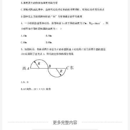
末
图所示的位置．由表可知（）
调
研
模
A.此时汽车的瞬时速度是50km/h
拟
B.此时汽车的瞬时速度是50m/s
试
C.启动后15s内汽车的平均速度是50km/h
题
含
解
更多完整内容