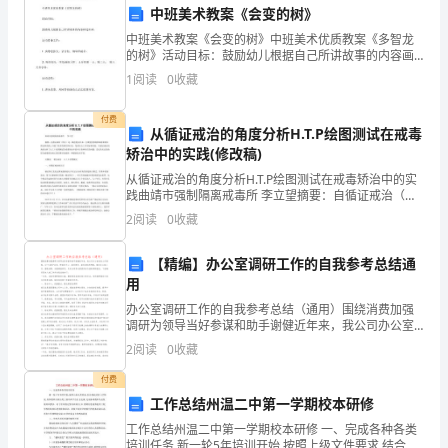
中班美术教案《会变的树》
高
中班美术教案《会变的树》中班美术优质教案《多智龙
一
的树》活动目标：鼓励幼儿根据自己所讲故事的内容画
连环画。活动准备工作：.实物投影仪、录音机、钢琴曲
1
阅读
0
收藏
物
磁带。.每位幼儿一本绘画练习本，上存有第一天、第二
小球开始下落时距地面的高度为（）
天、
理
付费
从循证戒治的角度分析H.T.P绘图测试在戒毒
A.45mB.50m
矫治中的实践(修改稿)
下
C.60mD.80m
从循证戒治的角度分析H.T.P绘图测试在戒毒矫治中的实
学
践曲靖市强制隔离戒毒所 李立望摘要：自循证戒治（矫
正）这一概念提出以来，全国监狱系统和戒毒系统在理
2
阅读
0
收藏
期
论和实践上开展了很多的研究和讨论，笔者结合工作
CBAA
期
【精编】办公室调研工作的自我参考总结通
用
末
办公室调研工作的自我参考总结（通用）围绕消费加强
调研为领导当好参谋和助手谢健近年来，我公司办公室
调
改良工作策略，从“三贴近”出发，即贴近中心、贴近领
2
阅读
0
收藏
导、贴近实际的思路，组织办公室人员，围绕消费，加
研
强调查
付费
模
工作总结州温二中第一学期校本研修
工作总结州温二中第一学期校本研修 一、完成各种各类
拟
A.0，0
培训任务 新一轮5年培训开始,按照上级文件要求,结合我