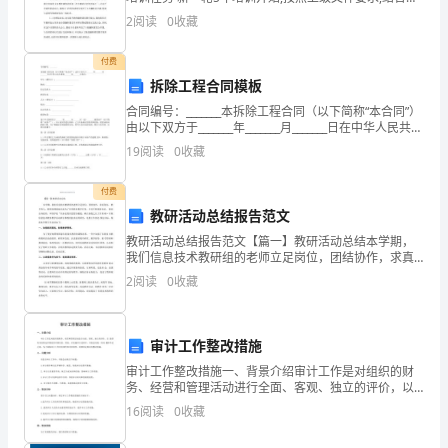
校实际工学情况,组织教师分级分类上省培训平台自主选
试
2
阅读
0
收藏
课,完成各种教师专业发展培
B.4向东，2（π+2）向东
RR
题
付费
拆除工程合同模板
含
合同编号：_______本拆除工程合同（以下简称“本合同”）
解
由以下双方于_______年_______月_______日在中华人民共和
国_______省_______市签订：甲方（委托方）：_____
19
阅读
0
收藏
析
付费
一、
教研活动总结报告范文
单
教研活动总结报告范文【篇一】教研活动总结本学期，
我们信息技术教研组的老师立足岗位，团结协作，求真
选
务实， 教书育人，顺利而圆满地完成为了各项教育教学
2
阅读
0
收藏
任务，并且不断更新知识、 提高自身素质，环绕学校“以
题
扬
（本
审计工作整改措施
题
审计工作整改措施一、背景介绍审计工作是对组织的财
务、经营和管理活动进行全面、客观、独立的评价，以
提供有关组织运作情况的可靠信息。然而，在实施审计
共
16
阅读
0
收藏
过程中，可能会发现一些问 题和不足之处，为了确保审
计工
7