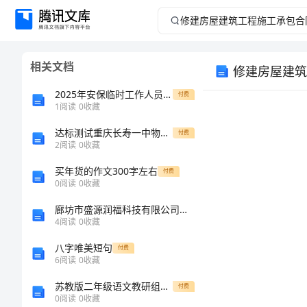
修
建
相关文档
修建房屋建筑
房
2025年安保临时工作人员劳动合同模板
付费
屋
1
阅读
0
收藏
达标测试重庆长寿一中物理八年级（下册）冲刺练习定向攻克试卷（含答案详解）
建
付费
2
阅读
0
收藏
筑
买年货的作文300字左右
付费
0
阅读
0
收藏
工
廊坊市盛源润福科技有限公司介绍企业发展分析报告
4
阅读
0
收藏
程
八字唯美短句
付费
施
6
阅读
0
收藏
苏教版二年级语文教研组工作总结
付费
工
0
阅读
0
收藏