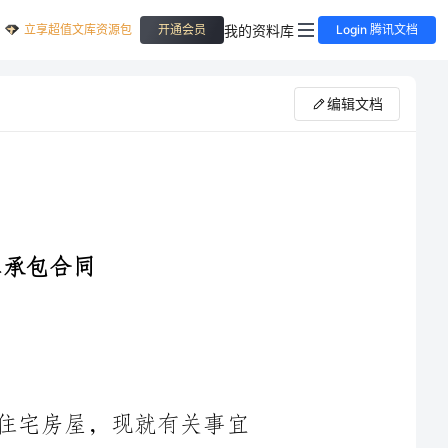
立享超值文库资源包
我的资料库
开通会员
Login 腾讯文档
编辑文档
经甲乙双方协商，由乙方承包修建甲方住宅房屋，现就有关事宜
乙方包工包料方式承建甲方房屋建设项目工程包括基础开挖、土