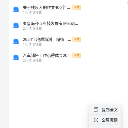
承
关于残疾人的作文400字 残疾人
付费
1
阅读
0
收藏
包
秦皇岛齐垚科技发展有限公司介绍企业发展分析报告
2
阅读
0
收藏
合
2024年地质勘测工程师工作总结
付费
1
阅读
0
收藏
同
汽车销售工作心得体会2024年
付费
修
2
阅读
0
收藏
建
房
屋
建
筑
复制全文
工
全屏阅读