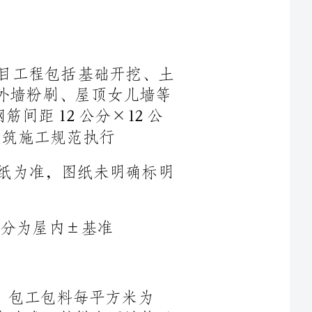
方回填及主体建筑、地坪、散水、楼梯、内外墙粉刷、屋顶女儿墙等
为φ8国标钢筋，钢筋间距12公分×12公
房屋结构及其它具体要求以甲方提供图纸为准，图纸未明确标明
米为
元，具体结算面积以房屋建设完工后实测面积为准，护梯房不计算面
积计算办法依照国家建筑施工有关规定该房屋建筑工程为包工包料承
包方式，所有施工所需材料、机械设备、工具、水、电、及保险费、