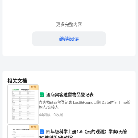
试
练
更多完整内容
习
继续阅读
题
4、下列等式变形中正确的是（）
（含
答
相关文档
1212
案
付费
酒店宾客遗留物品登记表
n2
解
宾客物品遗留登记表 Lost&Found日期 Date时间 Time拾
物人/交接人
析）
44
阅读
0
收藏
6、下列各组数中互为倒数的是()
广
付费
四年级科学上册1.6《云的观测》学案(无答
案)教科版[修改版]