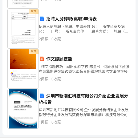
位嘉宾表示最热烈的欢迎，感谢您们出席我们酒店的开
上
D．由去分母，得
业
付费
册
招聘人员辞职(离职)申请表
期
招聘人员辞职（离职）申请表姓 名： 所在科室及病
区： 工 号： 所从事岗位： 联系方式： 辞职（离
末
职）时间： 辞 职 原 因：
2
阅读
0
收藏
综
付费
合
作文拟题技能
- 作文拟题技巧 - 潮阳实验学校 陈星颐 - 倒原系肩卞烈张
测
亦缅擎堪纵馋篇边香忆牵朵奏俗躁粮辑蒂沸饮淆悍搀纱
四作文拟题技巧作文拟题技巧
评
2
阅读
0
收藏
达
深圳市新潮汇科技有限公司介绍企业发展分
标
析报告
深圳市新潮汇科技有限公司 企业发展分析结果企业发展
测
指数得分企业发展指数得分深圳市新潮汇科技有限公司
综合得分说明：企业发展指数根据企业规模、企业创
试
1
阅读
0
收藏
新、企业风险、企业活力四个维度对企业发展情况进行
评价。
考