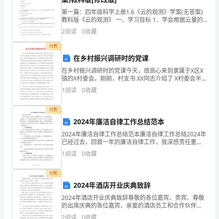
东
第一篇：四年级科学上册1.6《云的观测》学案(无答案)
广
教科版《云的观测》 一、学习目标 1．学会根据云量的
多少，天气可分为晴天，多云，阴天。 2．云在天空中是
2
阅读
0
收藏
州
会变化的，不同云预示着不同天气的来临。 3
付费
市
在乡村振兴调研时的党课
第
在乡村振兴调研时的党课今天，很高心来到隶属于X区X
8、下面各组数中，不相等的是（）
镇的X村委会。刚刚，村支书 XX同志介绍了 X村委会半年
七
来党建工作的一些情况，也听了大家对 X建设XX和XX、
1
阅读
0
收藏
对如何建设好美丽乡村和过上更加幸福富裕的
中
付费
学
2024年廉洁自律工作总结范本
9、下列方程的变形正确的是（）．
2024年廉洁自律工作总结范本廉洁自律工作总结2024年
数
已经过去，回首一年的廉洁自律工作，我深感责任重
A．由移项，得
大，任务紧迫，也一直保持着不懈的努力。在过去的一
1
阅读
0
收藏
学
年里，我积极推动廉洁自律工作，努力营造廉洁政治氛
围
B．由去括号，得
七
付费
2024年酒店开业庆典致辞
年
C．由系数化为1，得
2024年酒店开业庆典致辞尊敬的各位嘉宾、贵宾、尊敬
的出席庆典的各位嘉宾、亲爱的酒店员工和合作伙伴
级
们，大家好！首先，我代表xxxx酒店的全体员工，向各
2
阅读
0
收藏