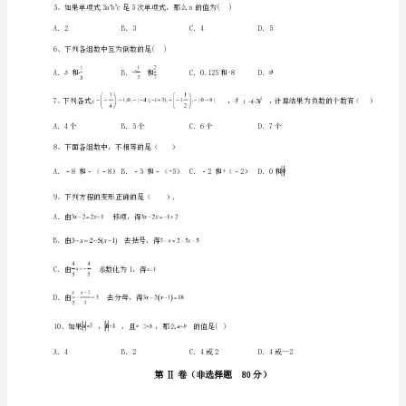
册
期
2、下列运用等式的性质变形，错误的是（）．
末
综
合
3、下列调查中，适合用全面调查方式的是（）
测
A．调查北海市市民的吸烟情况
评
B．调查北海市电视台某节目的收视率
达
标
D．调查北海市市民家庭日常生活支出情况
测