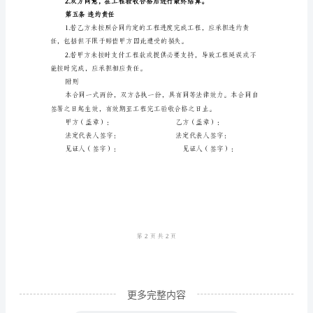
于__________。
包
第二条工程进度安排
合
同
确保工程按时完工。
书
范
本
第三条工程质量要求
本
合
同
于
____
年
更多完整内容