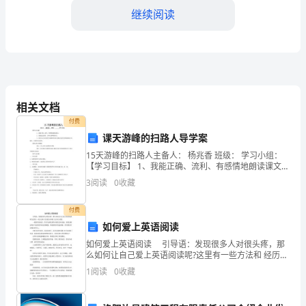
___
继续阅读
月
___
日
签
符合约定标准。
相关文档
署，
付费
课天游峰的扫路人导学案
由
题，乙方应承担相应责任并
15天游峰的扫路人主备人： 杨兆香 班级： 学习小组：
以
第四条付款方式
【学习目标】 1、我能正确、流利、有感情地朗读课文。
2、我能通过朗读，品味天游峰的特点。 3、我会从文本
3
阅读
0
收藏
下
中感受
各
付费
式为__________。
如何爱上英语阅读
方
如何爱上英语阅读 引导语：发现很多人对很头疼，那
么如何让自己爱上英语阅读呢?这里有一些方法和 经历要
共
第五条违约责任
分享哦!大家可以看看。 一提到英语阅读，你首先感觉
1
阅读
0
收藏
到的可能是乏味无趣。接着会想起每次考试的那
同