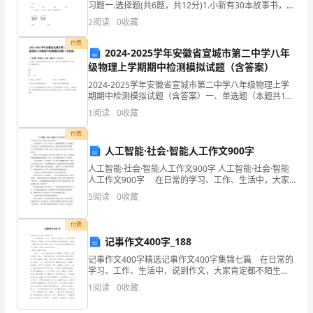
人：
习题一.选择题(共6题，共12分)1.小新有30本故事书，连
环画比故事书多7本，连环画有多少本？（ ）A.30＋7＝
2
阅读
0
收藏
37（本）
（法
付费
2024-2025学年安徽省宣城市第二中学八年
定
级物理上学期期中检测模拟试题（含答案）
代
2024-2025学年安徽省宣城市第二中学八年级物理上学
期期中检测模拟试题（含答案）一、单选题（本题共10
表
小题，每题3分，共30分）1、如图所示，镜前竖直插两
1
阅读
0
收藏
根大头针a和b，观察a和b的像重叠在一起的
人
付费
人工智能·社会·智能人工作文900字
姓
人工智能·社会·智能人工作文900字 人工智能·社会·智能
名）
人工作文900字 在日常的学习、工作、生活中，大家
都接触过吧，作文是通过文字来表达一个主题意义的记
5
阅读
0
收藏
地
叙方法。你知道作文怎样写才标准吗？下面是
址：
付费
记事作文400字_188
（详
记事作文400字精选记事作文400字集锦七篇 在日常的
学习、工作、生活中，说到作文，大家肯定都不陌生
细
吧，借助作文人们可以实现文化交流的目的。如何写一
1
阅读
0
收藏
篇有思想、有文采的作文呢？以下是小编收集整理的记
地