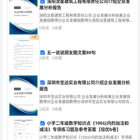
遵
洛阳汝星建筑工程有限责任公司介绍企业发
展分析报告
守：
洛阳汝星建筑工程有限责任公司 企业发展分析结果企业
发展指数得分企业发展指数得分洛阳汝星建筑工程有限
甲
责任公司综合得分说明：企业发展指数根据企业规模、
能按时完成，应承担相应责任。
0
阅读
0
收藏
企业创新、企业风险、企业活力四个维度对企业发展情
方：
况进
附则
付费
（委
五一说说朋友圈文案80句
托
2
阅读
0
收藏
方
名
深圳市至远实业有限公司介绍企业发展分析
称）
报告
深圳市至远实业有限公司 企业发展分析结果企业发展指
法
数得分企业发展指数得分深圳市至远实业有限公司综合
得分说明：企业发展指数根据企业规模、企业创新、企
定
2
阅读
0
收藏
业风险、企业活力四个维度对企业发展情况进行评价。
该企
代
小学二年级数学知识点《100以内的加法和
减法》专项练习题及参考答案【培优b卷】
表
小学二年级数学知识点《100以内的加法和减法》专项练