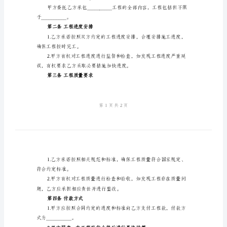
2024
甲方：（委托方名称）
年
法定代表人：（法定
企
地址：（详细地址）
业
电话：（联系电话）
承
乙方：（承包方名称）
包
法定代表人：（法定
合
地址：（详细地址）
同
电话：（联系电话）
模
板
好协商，达成如下协议：
企
第一条承包工程内容
业
承