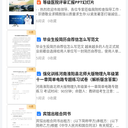
等级医院评审汇报PPT幻灯片
中
- - 热烈欢迎市局领导、各位专家莅临我院检查指导工作 -
不
- 宗德敬业求精图强以质量求生存:以瓷发暑茎打端诚信一
院,等
6
阅读
0
收藏
辞
付费
劳
毕业生投简历自荐信怎么写范文
苦、
毕业生投简历自荐信怎么写范文 越来越多的人在正式就
业前都会选择给用人单位写一封简历自荐信，使用人单
焚
位更加方便、快速的了解自己，从而决定自己是否符合
5
阅读
0
收藏
用人单位的用人要求，决定自己的去留。下面小编为
膏
付费
强化训练河南淮阳县北师大版物理九年级第
继
十一章简单电路专题练习试卷（解析版含答案）
晷
河南淮阳县北师大版物理九年级第十一章简单电路专题
练习 考试时间：90分钟；命题人：教研组考生注意：
地
1、本卷分第I卷（选择题）和第Ⅱ卷（非选择题）两部
1
阅读
0
收藏
分，满分100分，考试时间90分钟2、答卷前，考生务
主
付费
宾馆出租合同书
动
宾馆出租合同书出租方：(以下简称甲方)承租方：(以下
开
简称乙方)根据《中华人民共和国合同法》有关规定，本