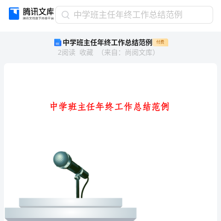
中
中学班主任年终工作总结范例
学
中学班主任年终工作总结范例
付费
班
2
阅读
收藏
（
来自
：
尚阅文库
）
主
任
年
终
工
作
总