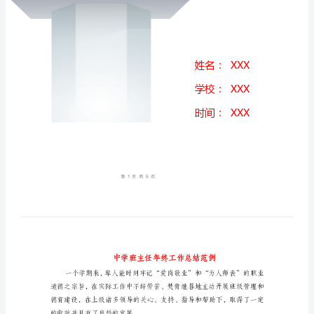
结
范
例
中
学
班
主
任
年
终
工