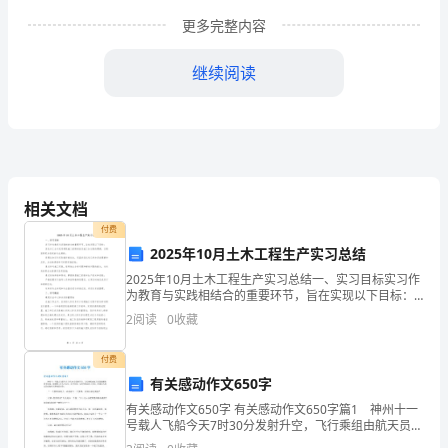
时
更多完整内容
刻
牢
继续阅读
记
“爱
岗
相关文档
敬
付费
业”
2025年10月土木工程生产实习总结
和
2025年10月土木工程生产实习总结一、实习目标实习作
为教育与实践相结合的重要环节，旨在实现以下目标：
深化对工业与民用建筑施工前期准备及施工全过程的理
“为
2
阅读
0
收藏
解，以期获得更为深刻的行业洞察；将理论知识与实际
操
的收效并且有了良性的发展。
人
付费
有关感动作文650字
师
有关感动作文650字 有关感动作文650字篇1 神州十一
表”
号载人飞船今天7时30分发射升空，飞行乘组由航天员景
海鹏和陈冬组成。景海鹏三次飞入太空。在升空前，记