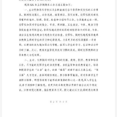
作
总
结
范
例
一
个
学
期
来，
卑
人
第页共页
15
能