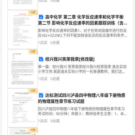
3
阅读
0
收藏
的
者对他进行了采访，但最让人铭记的是他有关梦
职
付费
高中化学 第二章 化学反应速率和化学平衡
第二节 影响化学反应速率的因素跟踪训练（含解
业
析）新人教版选修4-新人教版高中选修4化学试
影响化学反应速率的因素1、对于在密闭容器中进行的反
道
题
应:N2+O22NO,下列不能加快该反应的反应速率的条件是
()A.缩小体积 B.充入更多的NO C.体积增大到原来的2倍
1
阅读
0
收藏
德
D.升高温度2、化学反
付费
之
校兴我兴笑荣我荣[修改版]
宗
第一篇：校兴我兴 笑荣我荣校兴我兴校荣我荣 逸夫实验
小学王伟 我是逸夫实验小学的一名普通教师，我们这所
旨，
乡村小学以建三年之久，在这三年中，领导们、老师们
1
阅读
0
收藏
都曾为它付出奋斗过，这才有了今天的成就，所以逸夫
实
在
传身教之示范效果。
付费
达标测试四川泸县四中物理八年级下册物质
实
的物理属性章节练习试题
际
四川泸县四中物理八年级下册物质的物理属性章节练习
考试时间：90分钟；命题人：教研组考生注意：1、本卷
工
分第I卷（选择题）和第Ⅱ卷（非选择题）两部分，满分
1
阅读
0
收藏
100分，考试时间90分钟2、答卷前，考生务必用
作
付费