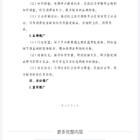
一、
顾客光顾，提高销售额。
活
动
吸引消费者，并扩大销售规模。
背
景
连
头率。
锁
超
市
作
为
日
更多完整内容
常