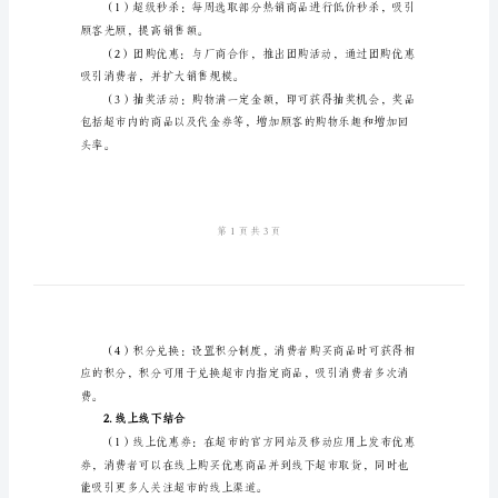
案
2024
连
锁
的忠诚度。
超
二、目标定位
市
1.吸引更多的新顾客
营
2.提高顾客的忠诚
销
3.增加销售额和市场份额
活
三、活动策划
动
1.创新促销活动
方
案