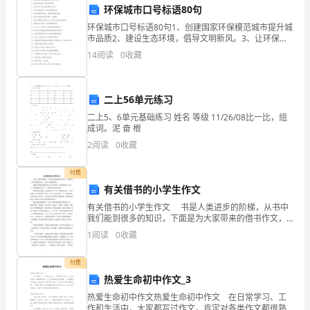
环保城市口号标语80句
对
环保城市口号标语80句1、创建国家环保模范城市提升城
市
市品质2、建设生态环境，倡导文明新风。3、让环保进
入家庭让创模变为行动4、保护环境是责任，爱护环境是
品。
14
阅读
0
收藏
场
美德。5、弘扬环境保护理念，营造和谐绿色家园。6
3.品牌推广
竞
二上56单元练习
争
二上5、6单元基础练习 姓名 等级 11/26/08比一比，组
成词。泥 奋 根
日
2
阅读
0
收藏
益
付费
激
有关借书的小学生作文
烈，
有关借书的小学生作文 书是人类进步的阶梯，从书中
我们能到很多的知识，下面是为大家带来的借书作文，
为
希望大家能够喜欢！ 暑假里老师要求我们每天半小时
1
阅读
0
收藏
的读书。妈妈给我买了几本书，很快就被我读完了。于
示超市的社区责任感。
了
付费
四、活动推广
保
热爱生命初中作文_3
1.宣传推广
热爱生命初中作文热爱生命初中作文 在日常学习、工
持
作和生活中，大家都写过作文，肯定对各类作文都很熟