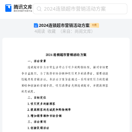
2024
2024连锁超市营销活动方案
连
2024连锁超市营销活动方案
付费
锁
4
阅读
收藏
（
来自
：
尚阅文库
）
超
市
营
销
活
动
一、活动背景
方