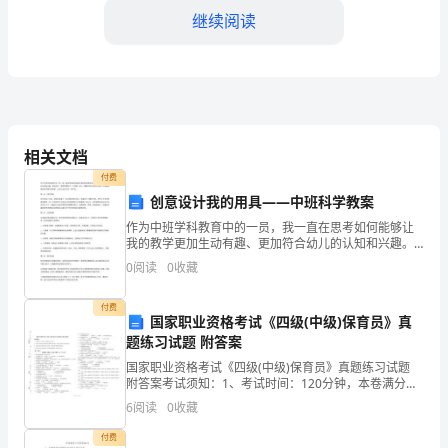
生
继续阅读
活
中
必
不
相关文档
费。
付费
可
创意设计我的用具——中班科学教案
2.线上线下结合
少
作为中班学科教育中的一员，我一直在思考如何能够让
我的教学更加生动有趣、更加符合幼儿的认知和兴趣。
的
前些日子，我突然想到了一个创意：设计一套属于自己
0
阅读
0
收藏
的科学用具，以便能够更好地开展科学教育，让幼儿在
购
玩中学，
付费
国家职业资格考试《四级(中级)保育员》真
物
能吸引更多人关注超
题练习试题 附答案
场
国家职业资格考试《四级(中级)保育员》真题练习试题
附答案考试须知：1、考试时间：120分钟，本卷满分为
所，
100分。 2、请首先按要求在试卷的指定位置填写您的姓
6
阅读
0
收藏
名、准考证号和所在单位的名称。 3、请仔细
面
付费