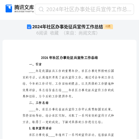
2024
2024年社区办事处征兵宣传工作总结
年
2024年社区办事处征兵宣传工作总结
付费
社
6
阅读
收藏
（
来自
：
尚阅文库
）
区
办
事
处
征
兵
一、引言
宣