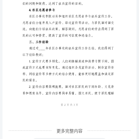
处
征
兵
宣
传
2.制作宣传资料
工
作
总
结
一、
引
言
更多完整内容
____