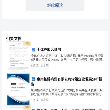
年
继续阅读
是
我
国
相关文档
征
3.网络宣传
付费
兵
个体户收入证明
工
个体户收入证明个体户收入证明 篇1我于19xx年x月投资
n万元人民币成立xxx，属于个人工商户经营，营业执照
注册号x，主要经营和销售xxx。xxxx自设立以来营业状
作
5
阅读
0
收藏
况良好，平均年收入在xx元人民币。经
的
泉州拓臻商贸有限公司介绍企业发展分析报
重
告
要
泉州拓臻商贸有限公司 企业发展分析结果企业发展指数
得分企业发展指数得分泉州拓臻商贸有限公司综合得分
说明：企业发展指数根据企业规模、企业创新、企业风
年
4.社区志愿者参与
1
阅读
0
收藏
险、企业活力四个维度对企业发展情况进行评价。该企
业的
份，
付费