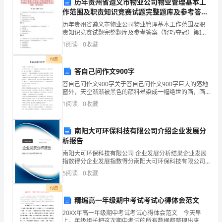
历年贵州省遵义市物业公司物业管理基本工
社
作范围及职责知识竞赛试题完整题库及参考答案
（轻巧夺冠）
历年贵州省遵义市物业公司物业管理基本工作范围及职
区
责知识竞赛试题完整题库及参考答案（轻巧夺冠）第I部
分 单选题（50题）1. 任何企业都不能以任何形式占用工
1
阅读
0
收藏
办
业区内的通用厂房和仓库,从而确保( )A:
付费
事
答自己问作文900字
三、工作经验
处
答自己问作文900字关于答自己问作文900字巨大的落地
窗外，天空渐渐被黑色的颜料晕染成一幅绝世的画，画
积
中的人都睡了，安安静静的。我站在画外，听着周围黏
1
阅读
0
收藏
腻的空气发出的轻微的鼾声，恍惚间看到画中走出另
以下经验教训：
极
南阳大可环保科技有限公司介绍企业发展分
响
析报告
应
南阳大可环保科技有限公司 企业发展分析结果企业发展
指数得分企业发展指数得分南阳大可环保科技有限公司
国
综合得分说明：企业发展指数根据企业规模、企业创
5
阅读
0
收藏
新、企业风险、企业活力四个维度对企业发展情况进行
家
评价。
付费
民的需求。
精编高一年级期中考试考试心得体会范文
的
20XX年高一年级期中考试考试心得体会范文 今天早
上，年级组长把这次期中考试的所有数据都整理出来