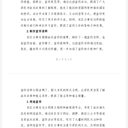
传
工
作
果和经验，为今后的
总
二、工作总结
结
2024
年
社
1.组织宣传活动
区
办
事