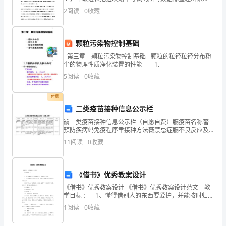
号
了，单看成绩，所教的两个班在同类的班级还算不错
2
阅读
0
收藏
召，
的，6班(体育班)的平均分是44.76，10班(理科班)
认
颗粒污染物控制基础
真
- 第三章 颗粒污染物控制基础 - 颗粒的粒径粒径分布粉
尘的物理性质净化装置的性能 - - - 1.
组
5
阅读
0
收藏
织
付费
开
二类疫苗接种信息公示栏
展
羂二类疫苗接种信息公示栏（自愿自费）膈疫苗名称蒈
预防疾病蚂免疫程序肀接种方法薇禁忌症膈不良反应及
注意事项螃价格蒃B型流感嗜血杆菌疫苗（安尔宝）芁B
了
11
阅读
0
收藏
型流感嗜血杆菌引起的疾病，如：脑膜炎、肺炎、
征
兵
《借书》优秀教案设计
《借书》优秀教案设计 《借书》优秀教案设计范文 教
宣
学目标 ： 1、懂得借别人的东西要爱护，并能按时归
还。 2、能看图连贯地说一段话，并能使用借书和还书
1
阅读
0
收藏
传
时的礼貌用语。 重点和难点：连贯