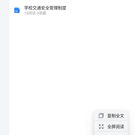
价
学校交通安全管理制度
18
阅读
0
收藏
值
再
平
衡
策
略
商
业
复制全文
秘
全屏阅读