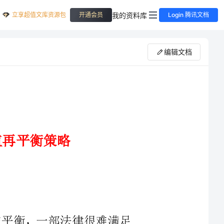
立享超值文库资源包
我的资料库
开通会员
Login 腾讯文档
编辑文档
冲突与平衡，一部法律很难满足
种价值取向时必然要牺牲其他法律
业秘密保护的法律。分析商业秘密