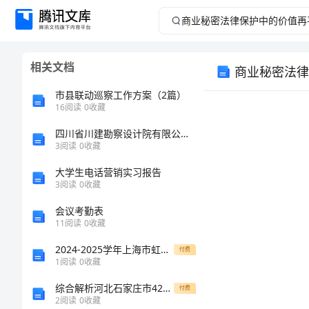
商
业
相关文档
商业秘密法律
秘
市县联动巡察工作方案（2篇）
密
16
阅读
0
收藏
四川省川建勘察设计院有限公司深圳分公司介绍企业发展分析报告
法
3
阅读
0
收藏
律
大学生电话营销实习报告
3
阅读
0
收藏
保
会议考勤表
11
阅读
0
收藏
护
2024-2025学年上海市虹口区上海市继光高级中学数学高一上学期期末达标检测模拟试题含解析
付费
中
1
阅读
0
收藏
综合解析河北石家庄市42中物理北师大版八年级（下册）常见的光学仪器专题测试试题（解析版）
付费
的
2
阅读
0
收藏