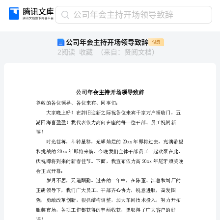
公
公司年会主持开场领导致辞
司
公司年会主持开场领导致辞
付费
年
2
阅读
收藏
（
来自
：
贤阅文档
）
会
主
持
开
场
领
尊敬的各位领导、各位来宾、
导