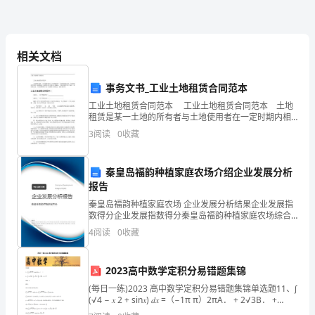
致
声有请！
辞
相关文档
尊
敬
事务文书_工业土地租赁合同范本
模板,内容仅供参考
工业土地租赁合同范本 工业土地租赁合同范本 土地
的
租赁是某一土地的所有者与土地使用者在一定时期内相
分离，土地使用者在使用土地期间向土地所有者支付租
3
阅读
0
收藏
各
金，期满后，土地使用者归还土地的一种经济活动，下
面
位
秦皇岛福韵种植家庭农场介绍企业发展分析
领
报告
秦皇岛福韵种植家庭农场 企业发展分析结果企业发展指
导、
数得分企业发展指数得分秦皇岛福韵种植家庭农场综合
得分说明：企业发展指数根据企业规模、企业创新、企
4
阅读
0
收藏
各
业风险、企业活力四个维度对企业发展情况进行评价。
该企
位
2023高中数学定积分易错题集锦
来
(每日一练)2023 高中数学定积分易错题集锦单选题11、∫
(√4 − 𝑥 2 + sin𝑥) 𝑑𝑥 =（−1π π）2πA． + 2√3B． +
宾、
√3C． + √3D．π + √33 3 3答案：