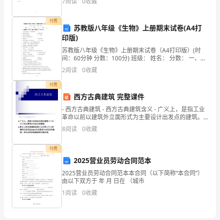
7
阅读
0
收藏
同
付费
苏教版八年级《生物》上册期末试卷(A4打
事
印版)
们：
苏教版八年级《生物》上册期末试卷（A4打印版）(时
间：60分钟 分数：100分) 班级： 姓名： 分数： 一、选
择题（共25个小题
2
阅读
0
收藏
大
付费
西方古典建筑 完整课件
家
- 西方古典建筑 - 西方古典建筑含义 - 广义上，是指工业
晚
革命以前以建筑外立面形式为主要设计出发点的建筑。
狭义上的古典建筑是指古希腊和古罗马时期的
8
阅读
0
收藏
上
好！
付费
2025营业员劳动合同范本
在
2025营业员劳动合同范本本合同（以下简称“本合同”）
由以下双方于 年 月 日在 （城市
辞
1
阅读
0
收藏
旧