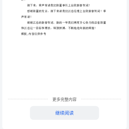
致
禧！
辞
公
司
年
会正式开幕：
会
主
持
开
更多完整内容
场
评！
继续阅读
领
导