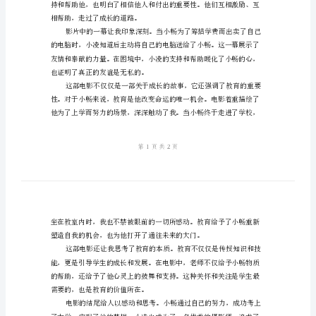
作
范
文
2024
年
开
学
真正的自我。
第
一
课
观
后
相帮助，走过了成长的道路。