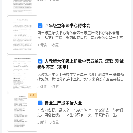
成
长、
担
四年级童年读书心得体会
四年级童年读书心得体会四年级童年读书心得体会范
当
文 从某件事情上得到收获以后，写心得体会是一个不
错的选择，这样可以帮助我们总结以往思想、工作和学
与
1
阅读
0
收藏
习。相信许多人会觉得心得体会很难写吧，以下是小编
为大
责
人教版六年级上册数学第五单元《圆》测试
任
卷附答案【实用】
人教版六年级上册数学第五单元《圆》测试卷一.选择题
的
(共6题，共12分)1.在长2米，宽1.4米的长方形三夹板
上，能裁出（ ）个半径为20厘米的圆。A.20 B.17
故
5
阅读
0
收藏
事。
付费
安全生产提示语大全
影
平安消费提示语大全 1.从严管理、平安消费、与时俱
进、再创佳绩。 2.生命只有一次，平安伴君一生。
片
3.你对违章讲人情，事故对你不留情。 4.平安长期警
5
阅读
0
收藏
觉，事故源于瞬间麻木。 5.
通