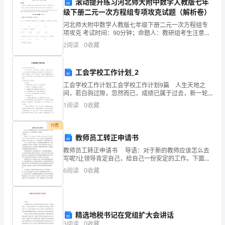
人
滚动提升练习河北师大附中数学人教版七年
级下册二元一次方程组专项攻克试题（解析卷）
至
河北师大附中数学人教版七年级下册二元一次方程组专
项攻克 考试时间：90分钟；命题人：教研组考生注意：
深
1、本卷分第I卷（选择题）和第Ⅱ卷（非选择题）两部
2
阅读
0
收藏
分，满分100分，考试时间90分钟2、答卷前，考生
的
电
工会学校工作计划_2
工会学校工作计划工会学校工作计划9篇 人生天地之
影，
间，若白驹过隙，忽然而已，成绩已属于过去，新一轮
动改变世界。
的工作即将来临，是时候写一份详细的计划了。好的计
1
阅读
0
收藏
讲
划都具备一些什么特点呢？下面是小编整理的工会学校
工作
述
付费
教师员工转正申请书
了
教师员工转正申请书 导语：对于新的教师应该怎么去
写呢?让领导肯定自己，给自己一份安定的工作。下面是
一
的教师，欢迎参阅。 xx教育局： 我叫xx，男， 19xx
6
阅读
0
收藏
年x月x日生于xx市xx县，x年x月
个
关
于
精选地税书记在党组扩大会讲话
3
阅读
0
收藏