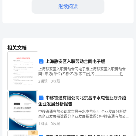
后
继续阅读
感
《2024
年
开
相关文档
学
上海静安区入职劳动合同电子版
第
上海静安区入职劳动合同电子版上海静安区入职劳动合
一
同1 甲方(单位)名称:乙方(职工)姓名:________________性
别:________ 出生年月:__________年___
2
阅读
0
收藏
课》
需要的，也是教育的价值所在。
是
中移铁通有限公司北京昌平水屯营业厅介绍
企业发展分析报告
一
中移铁通有限公司北京昌平水屯营业厅 企业发展分析结
部
果企业发展指数得分企业发展指数得分中移铁通有限公
司北京昌平水屯营业厅综合得分说明：企业发展指数根
1
阅读
0
收藏
感
据企业规模、企业创新、企业风险、企业活力四个维度
对企
付费