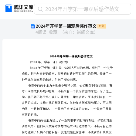
2024
2024年开学第一课观后感作范文
年
2024年开学第一课观后感作范文
付费
开
4
阅读
收藏
（
来自
：
尚阅文库
）
学
第
一
课
观
后
《2024年开学第一课》观后感
感