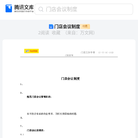
门
门店会议制度
店
门店会议制度
付费
会
2
阅读
收藏
（
来自
：
万文网
）
议
制
度
蚄
蒀
门店管理
袇
门
蚄
店