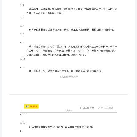
会
蒀袇
议
1、
2、
蒁
制
3、
度
规范门店会议管理目的：
4、
莅芇
蒁
莄
莅
芇
薁羂
5、
规
蕿
6、
范
7、
门
门店会议的要求：
8、
聿羃
8.1
店
8.2
袅
会
8.3
议
8.4
蒀羅