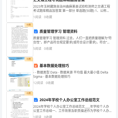
问
保证指令的彻底执行到位；
2023年玉树藏族自治州曲麻莱县试验检测师之交通工程
题；
考试题库精品加答案 第一部分 单选题(50题) 1、公称外
径200mm的双壁波纹管的公称外径允许误差为()。
1
阅读
0
收藏
蕿
虿
A.+0.4mm,-0.6mmB.
付费
聿
质量管理学习 管理资料
膅袅
羃
13、
质量管理学习 管理资料 过去，人们一直把质量理解为“符
合性”，即产品符合规定要求(或符合设计要求)，符合“自
薂
14、
门
我”，以自我为中心， 目前，国际上又引用了“实体”的概
5
阅读
0
收藏
15、
念，扩大了质量的范围和更新了观念，这就
店
附件：
莂蒃
16、
付费
会
基本数据处理技巧
螇
- - 数据类型 Data - 数据来源 平均值 最大最小值 Delta
议
Sigma - 基本数据处理技巧
的
12
阅读
0
收藏
门店会议制度
蚅节
要
付费
莃
2024年学校个人办公室工作总结范文
求：
2024年学校个人办公室工作总结范文____年学校个人办
附表：门店会议制度
膅
公室工作总结一、工作背景及职责描述作为学校个人办
蒃芇
公室的工作人员，主要负责为学校教职工提供办公室支
1
阅读
0
收藏