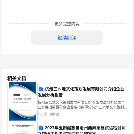
部
的
作
更多完整内容
业
继续阅读
要
门店管理
8.17
求，
8.18
莆
及
8.19
时
8.20
薃螄
相关文档
9、
反
10、
薀
杭州三么地文化策划发展有限公司介绍企业
馈
11、
发展分析报告
巡检要求：
店
杭州三么地文化策划发展有限公司 企业发展分析结果企
12、
螆膂
业发展指数得分企业发展指数得分杭州三么地文化策划
发展有限公司综合得分说明：企业发展指数根据企业规
铺
1
阅读
0
收藏
模、企业创新、企业风险、企业活力四个维度对企业发
肆
展情
的
2023年玉树藏族自治州曲麻莱县试验检测师
之交通工程考试题库精品加答案
莀肀