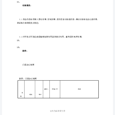
及时、真实的反映并提出解决方案。
管
8.5
理
8.6
肀
8.7
目
8.8
羇肂
的：
8.9
8.10
薅
莄
8.11
薁
8.12
蒂虿
羂
有
8.13
效
8.14
膈
8.15
执
8.16
莇蒇
行
总