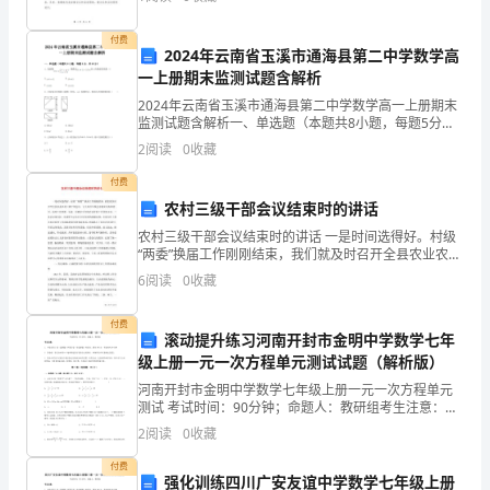
持和服务。在____年，我的职责范围包括但不限于
蚃
膀
肃
芈
付费
芈
主持人
参加人员
2024年云南省玉溪市通海县第二中学数学高
一上册期末监测试题含解析
名
莈蚇
蚇
时间
地点
芀节
螈莂
称
2024年云南省玉溪市通海县第二中学数学高一上册期末
蒈
监测试题含解析一、单选题（本题共8小题，每题5分，
共40分）1、设函数 QUOTE ，则满足 QUOTE 的x的取
2
阅读
0
收藏
值范围是（）A. QUOTE
螅
付费
袅
农村三级干部会议结束时的讲话
蒀
农村三级干部会议结束时的讲话 一是时间选得好。村级
“两委”换届工作刚刚结束，我们就及时召开全县农业农村
三级干部会议，让大家尽早领会并落实中央和省、州、
羅
6
阅读
0
收藏
县的工作部署，为进一步抓好今年的农业农村工作
营
付费
滚动提升练习河南开封市金明中学数学七年
运
级上册一元一次方程单元测试试题（解析版）
经
河南开封市金明中学数学七年级上册一元一次方程单元
测试 考试时间：90分钟；命题人：教研组考生注意：
1、本卷分第I卷（选择题）和第Ⅱ卷（非选择题）两部
理、
2
阅读
0
收藏
分，满分100分，考试时间90分钟2、答卷前，考生务
区
付费
强化训练四川广安友谊中学数学七年级上册