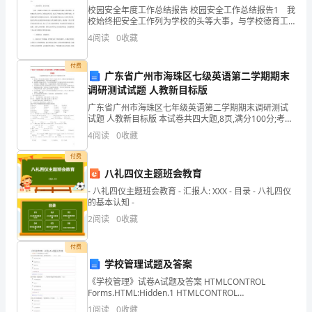
3）更换垃圾袋；
校园安全年度工作总结报告 校园安全工作总结报告1 我
括
校始终把安全工作列为学校的头等大事，与学校德育工
作紧密结合，坚持以预防为主，积极开展各类安全教育
4）镜子上水渍及指纹的清洁；
4
阅读
0
收藏
（抹
活动，落实各项防范措施，使安全工作得到全面、深
入、
5）洗手台维持清洁；
布，
付费
广东省广州市海珠区七级英语第二学期期末
捣
调研测试试题 人教新目标版
广东省广州市海珠区七年级英语第二学期期末调研测试
压
五．关心顾客：
试题 人教新目标版 本试卷共四大题,8页,满分100分;考试
时间90分钟注意事项：答卷前，考生务必用2B铅笔在“考
4
阅读
0
收藏
棒，
生号”
付费
扫
2）积极主动地协助有需要帮助的顾客；
八礼四仪主题班会教育
把，
- 八礼四仪主题班会教育 - 汇报人: XXX - 目录 - 八礼四仪
3）做清洁工作时，注意不要影响顾客用餐；
的基本认知 -
地
2
阅读
0
收藏
拖，
付费
六．团队精神：
地
学校管理试题及答案
主动与其他工作伙伴沟通，协调，合作。
《学校管理》试卷A试题及答案 HTMLCONTROL
拖
Forms.HTML:Hidden.1 HTMLCONTROL
Forms.HTML:Hidden.1 HTMLCONTROL Forms.
1
阅读
0
收藏