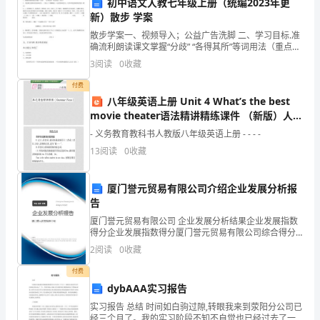
b)自学字词。
初中语文人教七年级上册（统编2023年更
生
新）散步 学案
c)理解内容。
散步学案一、视频导入；公益广告洗脚 二、学习目标.准
字
确流利朗读课文掌握“分歧” “各得其所”等词用法（重点）.
d)质疑问难。
熟读课文感知内容品味语言，（重点）3理解最后一句话
3
阅读
0
收藏
新
的深刻含义，培养 尊老爱幼传统美德（难点
三、学习课文。
付费
词。
八年级英语上册 Unit 4 What’s the best
积
movie theater语法精讲精练课件 （新版）人教
新目标版
- 义务教育教科书人教版八年级英语上册 - - - -
累
13
阅读
0
收藏
相
这是多大的摇篮呀，一望无边，
厦门誉元贸易有限公司介绍企业发展分析报
应
告
的
厦门誉元贸易有限公司 企业发展分析结果企业发展指数
2、朗读。有感情地朗读课文。
得分企业发展指数得分厦门誉元贸易有限公司综合得分
词
说明：企业发展指数根据企业规模、企业创新、企业风
2
阅读
0
收藏
险、企业活力四个维度对企业发展情况进行评价。该企
3、讨论。
语。
业的
付费
dybAAA实习报告
3、
实习报告 总结 时间如白驹过隙,转眼我来到荥阳分公司已
理
经三个月了。我的实习阶段不知不自觉也已经过去了一