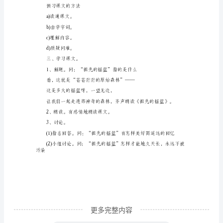
《祖
(2)自学生字新词;
先
的
(4)提出疑难问题;
摇
(6)尝试背诵课文。
篮》
二、导入。
教
学
下预习的情况。
目
(1)朗读课文。齐读。指名读。
标：
1、
按
要
更多完整内容
求