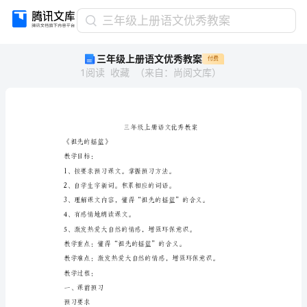
三
三年级上册语文优秀教案
年
三年级上册语文优秀教案
付费
级
1
阅读
收藏
（
来自
：
尚阅文库
）
上
册
语
文
优
秀
《祖先的摇篮》
教
教学目标：