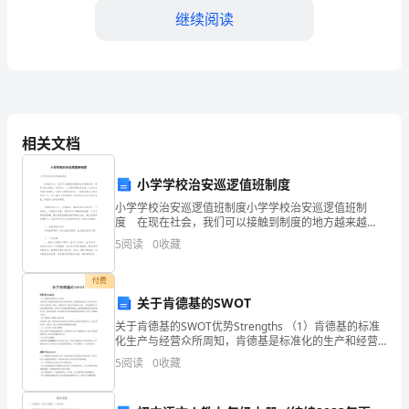
预
继续阅读
习
课
文。
这些字词的
掌
相关文档
决。
握
小学学校治安巡逻值班制度
预
2、复习预习方法。
小学学校治安巡逻值班制度小学学校治安巡逻值班制
度 在现在社会，我们可以接触到制度的地方越来越
习
多，制度对社会经济、科学技术、文化教育事业的发
5
阅读
0
收藏
展，对社会公共秩序的维护，有着十分重要的作用。一
法。
般制度是
方
付费
法。
(课件显示)齐读。
关于肯德基的SWOT
关于肯德基的SWOT优势Strengths （1）肯德基的标准
2、
预习课文的方法
化生产与经营众所周知，肯德基是标准化的生产和经营
模式。肯德基的标准化生产使得它所生产的产品都是同
5
阅读
0
收藏
自
一标准，这就保证了产品生产的质量与高效。
a)读通课文。
学