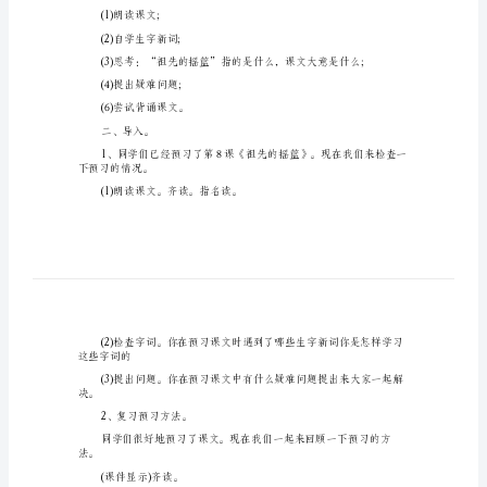
案
三
年
级
4、有感情地朗读课文。
上
册
语
文
教学过程：
优
一、课前预习
秀
预习要求
教
案
(1)朗读课文;