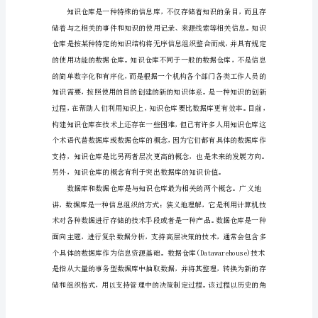
库
提
高
图
书
馆
服
务
向
层
次
建
设