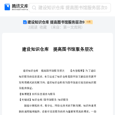
建
建设知识仓库 提高图书馆服务层次0
设
建设知识仓库 提高图书馆服务层次0
付费
知
2
阅读
收藏
（
来自
：
第一文库网
）
识
仓
库
提
高
图
书