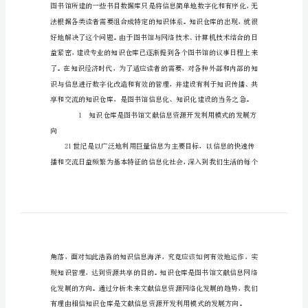
馆
服
务
层
务提供保证。
次
【摘要题】社科信息需求与服务
0
建
设
知
识
仓