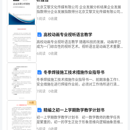
【内
北京艾黎文化传媒有限公司 企业发展分析结果企业发展
容
指数得分企业发展指数得分北京艾黎文化传媒有限公司
综合得分说明：企业发展指数根据企业规模、企业创
1
阅读
0
收藏
提
新、企业风险、企业活力四个维度对企业发展情况进行
评价。
要】
高校动画专业视听语言教学
为
高校动画专业视听语言教学 随着科技的发展，动画早已
成为一门综合性的视听艺术。视听语言是动画艺术重要
了
的表现元素，画面和声音是动画艺术基本的表达语言。
6
阅读
0
收藏
高校动画专业主要学习的是动画创作与制作
适
应
冬季焊接施工技术措施作业指导书
冬季焊接施工技术措施作业指导书一、前期准备工作1.
知
安全措施在进行焊接作业前，必须对工作场所进行清
理，并确保安全设施完好。焊接人员必须戴上防护眼
7
阅读
0
收藏
识
镜、手套等个人防护用品，并确保所有焊接设备完好，
防止事故
服
付费
精编之初一上学期数学教学计划书
务
初一上学期数学教学计划书 初一数学教师的教学任务
是繁重的，初一的学生正处于形象思维向逻辑抽象思维
的
的转变期，这期间，结合教学，让学生适当思考部分有
5
阅读
0
收藏