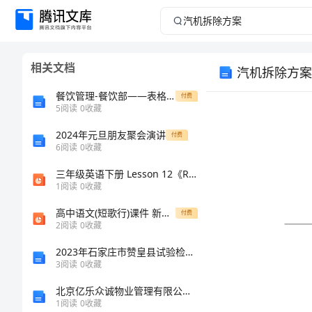
汽
机
相关文档
汽机拆除方案
拆
餐饮管理-餐饮部——表格 精品
付费
除
5
阅读
0
收藏
2024年元旦朋友聚会演讲
方
付费
6
阅读
0
收藏
案
三年级英语下册 Lesson 12《Revision》课件1 科普版-人教版小学三年级下册英语课件
1
阅读
0
收藏
发
高中语文(短歌行)课件 新人教版必修2 课件
付费
放
2
阅读
0
收藏
编
2023年石家庄市赞皇县试验检测师之交通工程考试题库（B卷）
3
阅读
0
收藏
号:
北京亿乐众诚物业管理有限公司介绍企业发展分析报告
文
1
阅读
0
收藏