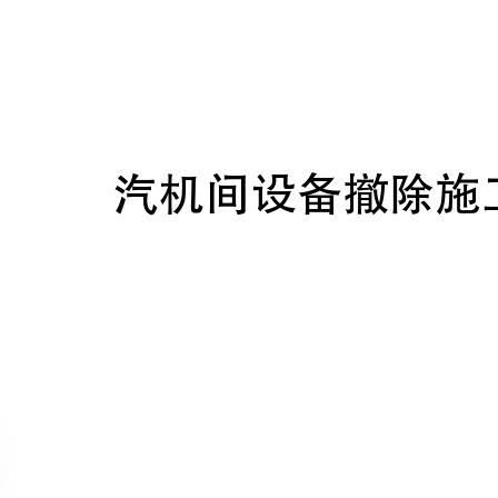
发放编号
: