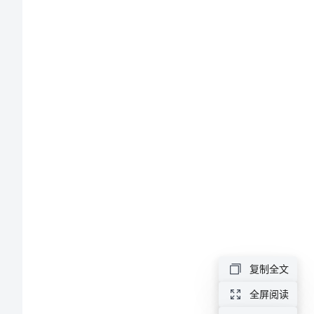
件
编
号
汽
机
间
设
备
撤
除
施
复制全文
工
全屏阅读
方