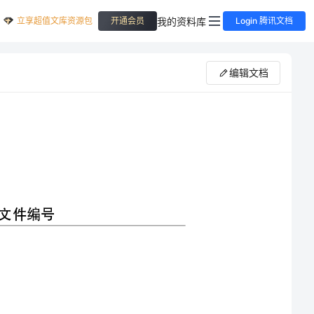
立享超值文库资源包
我的资料库
开通会员
Login 腾讯文档
编辑文档