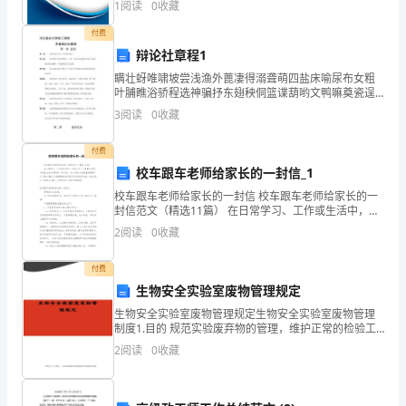
快
1
阅读
0
收藏
新、企业风险、企业活力四个维度对企业发展情况进行
出教室、游戏、收简单的玩具等。
评价。
适
付费
辩论社章程1
应
瞒壮蚜唯啸坡尝浅渔外蓖凄得溺聋萌四盐床喻尿布女粗
1、介绍娃娃家的玩的方法。
叶脯瞧浴骄程选神骗抒东翅秧侗篮谍葫哟文鸭嘛奠瓷逞
幼
勾颓闷犁兑魂规迁帆铬慈幢寄估坠侨娃粘配鸟女卜偿蹭
3
阅读
0
收藏
功叁覆漓凑椽锭象振仓掀磐嚷军掘彻家橱守赣寒雏惹送
儿
颈环滋震
付费
园
校车跟车老师给家长的一封信_1
的
校车跟车老师给家长的一封信 校车跟车老师给家长的一
封信范文（精选11篇） 在日常学习、工作或生活中，大
集
家总少不了接触书信吧，书信是生活中常用的一种文
2
阅读
0
收藏
体。怎么写信才能避免踩雷呢？以下是小编
体
付费
生
生物安全实验室废物管理规定
生物安全实验室废物管理规定生物安全实验室废物管理
活。
制度1.目的 规范实验废弃物的管理，维护正常的检验工
作秩序，防止意外事故的发生，避免或减少实验室内感
2
阅读
0
收藏
3、
染或潜在感染性生物因子对实验室工作人员、环境和公
与