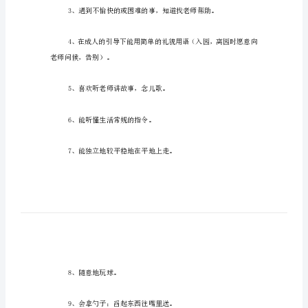
范
生活。
文
托
班
3、与家长配合做好工作。
九
月
份
的
2、愿意和老师、同伴交往。
工
作
计
划