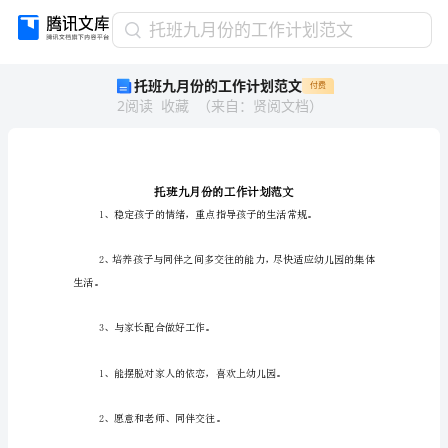
托
托班九月份的工作计划范文
班
托班九月份的工作计划范文
付费
九
2
阅读
收藏
（
来自
：
贤阅文档
）
月
份
的
工
作
计
划