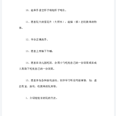
范
文
老师问候，告别）。
1、
稳
定
5、喜欢听老师讲故事，
孩
子
6、能听懂生活常规的指令。
的
情
绪，
重
点
指