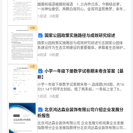
子
婚姻祝福语婚姻祝福语 1. 兰舟昨日系，今朝结丝萝，
与
一对神仙眷侣，两颗白首同心，金宵同温鸳鸯梦，来年
双飞了重重，新婚同祝愿，百年好合同与共。 2. 用彼
体。
1
阅读
0
收藏
此的深情画出一道美丽的彩虹，架起爱情的桥梁
同
付费
伴
国家公园政策实施路径与成效研究综述
12、学会正确洗手。
之
国家公园政策实施路径与成效研究综述引言国家公园体
系建设作为生态文明建设的重要载体，承载着生态保护
间
与可持续发展的双重使命。在国土空间开发格局深刻调
4
阅读
0
收藏
整的背景下，其政策实施效果与路径选择直接影响生态
多
安全、区
13、愿意上床躺下午睡。
付费
小学一年级下册数学试卷期末卷含答案【最
交
新】
往
小学一年级下册数学试卷期末卷一.选择题(共8题，共16
分)1.14个同学去划船，租了两条船，一条船上坐了8
的
人，另一条船上坐了（ ）人。 A.14+2 B.14-2
1
阅读
0
收藏
人帮助下吃完自己的一份饭菜。
能
北京鸿达森业装饰有限公司介绍企业发展分
力，
析报告
北京鸿达森业装饰有限公司 企业发展分析结果企业发展
尽
指数得分企业发展指数得分北京鸿达森业装饰有限公司
综合得分说明：企业发展指数根据企业规模、企业创