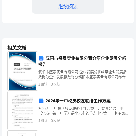
在
继续阅读
江
山，
这就是江山，多姿多彩的江山。
这
里
相关文档
的
1.
濮阳市盛泰实业有限公司介绍企业发展分析
人
2.
报告
濮阳市盛泰实业有限公司 企业发展分析结果企业发展指
与
3.
数得分企业发展指数得分濮阳市盛泰实业有限公司综合
得分说明：企业发展指数根据企业规模、企业创新、企
风
2
阅读
0
收藏
4.
业风险、企业活力四个维度对企业发展情况进行评价。
该企
景
5.
2024年一中校庆校友联络工作方案
只
6.
2024年一中校庆校友联络工作方案一、背景介绍一中
（北京市第一中学）是北京市的重点中学之一，拥有悠
能
7.
久的历史和优质的教育资源。2024年将迎来一中建校
4
阅读
0
收藏
100周年校庆，这是一中发展历程中的重要里程碑。为了
用
8.