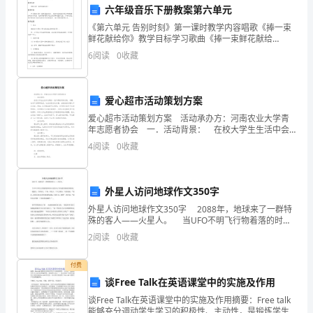
一
模板,内容仅供参考
六年级音乐下册教案第六单元
个
《第六单元 告别时刻》第一课时教学内容唱歌《捧一束
鲜花献给你》教学目标学习歌曲《捧一束鲜花献给
词
你》， HYPERLINK "http://www.5ykj.com/Article/" \t
6
阅读
0
收藏
"_bla
来
形
爱心超市活动策划方案
爱心超市活动策划方案 活动承办方：河南农业大学青
容，
年志愿者协会 一．活动背景： 在校大学生生活中会
剩余一些不再使用的衣物、书籍、电子产品等等物品，
4
阅读
0
收藏
那
这些东西无处处理，当做废品处理又不太合适。同时
就
外星人访问地球作文350字
是：
外星人访问地球作文350字 2088年，地球来了一群特
野。
殊的客人——火星人。 当UFO不明飞行物着落的时候
人们惊呆了因为我们眼前看到的是一道强光，当外星人
2
阅读
0
收藏
一下来，外星人一下飞行船头一句话就说：“
付费
这
谈Free Talk在英语课堂中的实施及作用
里
谈Free Talk在英语课堂中的实施及作用摘要：Free talk
能够充分调动学生学习的积极性、主动性，是锻炼学生