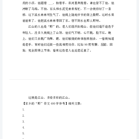
是：野。
家
乡
的
“野”
作
文
400
字
参
考
家
乡
的