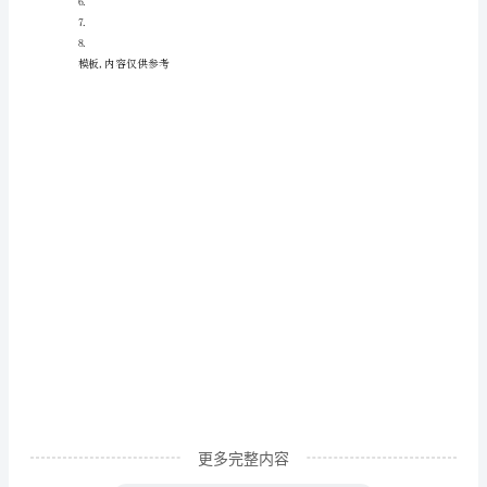
“野”
作
文
400
字
参
考
我
的
家
乡
更多完整内容