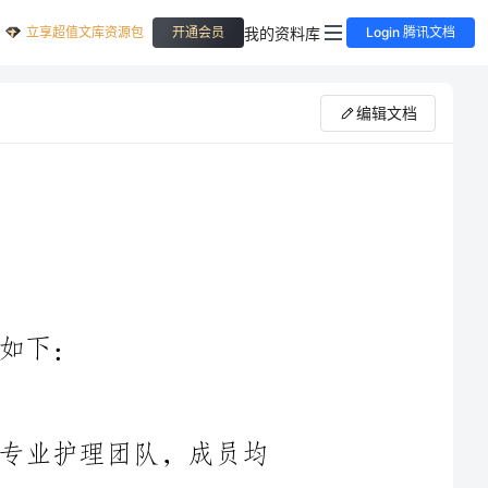
立享超值文库资源包
我的资料库
开通会员
Login 腾讯文档
编辑文档
我们拥有一支经验丰富、技术精湛的专业护理团队，成员均
具备相关护理专业背景和相关资质证书。我们会定期进行培训和
专业知识更新，以保证我们在护理技术和专业知识方面的领先。