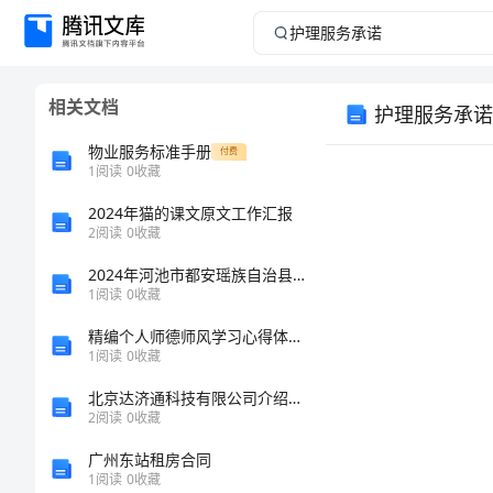
护
理
相关文档
护理服务承诺
服
物业服务标准手册
付费
务
1
阅读
0
收藏
2024年猫的课文原文工作汇报
承
2
阅读
0
收藏
诺
2024年河池市都安瑶族自治县中级统计师《统计工作实务》深度自测卷（附答案及解析）
1
阅读
0
收藏
护
精编个人师德师风学习心得体会范文【优秀】
理
1
阅读
0
收藏
服
北京达济通科技有限公司介绍企业发展分析报告
2
阅读
0
收藏
务
广州东站租房合同
承
1
阅读
0
收藏