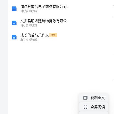
诺
浦江县南情电子商务有限公司介绍企业发展分析报告
1
阅读
0
收藏
为
文安县明进建筑物拆除有限公司介绍企业发展分析报告
了
1
阅读
0
收藏
提
成长的苦与乐作文
付费
供
2
阅读
0
收藏
服务。
更
好
的
护
理
服
复制全文
务，
全屏阅读
我