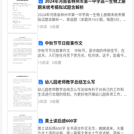
进
三、安全检查和应急处理
2024年河南省林州市第一中学高一生物上册
期末统考模拟试题含解析
行
2024年河南省林州市第一中学高一生物上册期末统考模
拟试题含解析一、单选题（本题共10小题，每题3分，共
定
30分）1、猪笼草是一种食虫植物，为了验证猪笼草分泌
1
阅读
0
收藏
液中有蛋白酶，某学生设计了如图所示的实验。在
期
保
中秋节节日叙事作文
效。
中秋节节日叙事作文 中秋节，是中国的传统佳节，在
养
这天，人们坐在月亮下赏月光、吃月饼。这不，趁着今
天是中秋节，我们一家也开始赏月光、吃月饼了。 我
和
15
阅读
0
收藏
们来到了顶楼，我抬头遥望着深蓝色天空，只见高高的
维
幼儿园老师教学总结怎么写
护，
幼儿园老师教学总结怎么写总结有利于对自己的工作和
四、记录和报告
以
生活进行合理的规划。为更好地开展幼儿园各项工作，
我们是时候写份工作总结了。那么该如何写呢？以下是
2
阅读
0
收藏
确
小编为大家收集的幼儿园老师教学总结怎么写，希望你
喜欢。
保
黄土读后感600字
其
黄土读后感600字 全书语言朴实无华，娓娓道来，大量
方言土语的运用，使一篇篇文章乡土气息浓郁，带有一