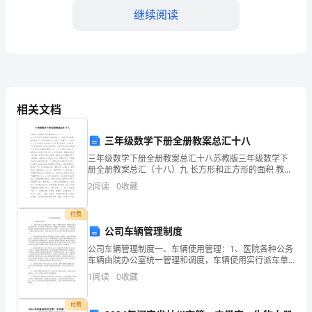
继续阅读
责
对
建
筑
相关文档
物、
设
三年级数学下册全册教案总汇十八
三年级数学下册全册教案总汇十八苏教版三年级数学下
施
册全册教案总汇（十八）九 长方形和正方形的面积 教学
目标： 1、使学生通过观察、操作等活动，认识面积的含
2
阅读
0
收藏
和
义；知道1平方厘米、1平方分米、1平方米的含义
取适当的措施来延长其使用寿命。
机
付费
公司车辆管理制度
械
公司车辆管理制度一、车辆使用管理：1、医院各种公务
车辆由院办公室统一管理和调度，车辆使用实行派车单
设
制度。派车本着“先急后缓、保障重点”的原则，车辆使用
1
阅读
0
收藏
范围包括：院领导和各职能科室因公外出用车、各种会
备
议
付费