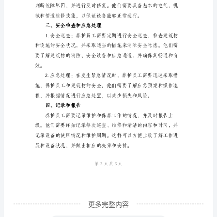
范
美观。
文
养
护
员
工
二、维护和保养机械设备
的
基
本
职
责
是
更多完整内容
负