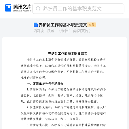
养
养护员工作的基本职责范文
护
养护员工作的基本职责范文
付费
员
2
阅读
收藏
（
来自
：
尚阅文库
）
工
作
的
基
本
职
责