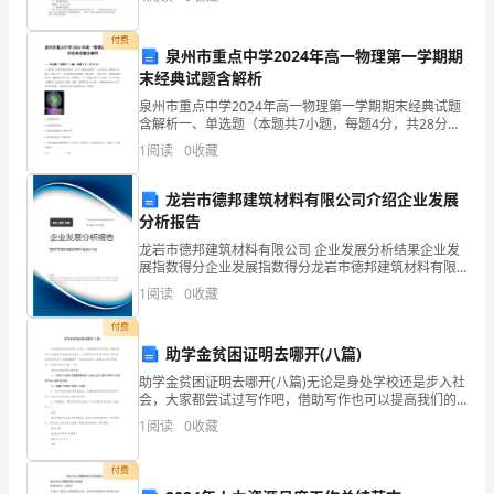
中学生的我们对它并不是完全很了解。为此，开展此次
300
未
付费
泉州市重点中学2024年高一物理第一学期期
公
末经典试题含解析
克、
泉州市重点中学2024年高一物理第一学期期末经典试题
含解析一、单选题（本题共7小题，每题4分，共28分）
金
1、摩天轮一般出现在游乐园中，作为一种游乐场项目，
1
阅读
0
收藏
与云霄飞车、旋转木马合称是“乐园三宝”．在中国
蘭
龙岩市德邦建筑材料有限公司介绍企业发展
薄
分析报告
龙岩市德邦建筑材料有限公司 企业发展分析结果企业发
鹽
展指数得分企业发展指数得分龙岩市德邦建筑材料有限
公司综合得分说明：企业发展指数根据企业规模、企业
醬
1
阅读
0
收藏
创新、企业风险、企业活力四个维度对企业发展情况进
行评
油
付费
助学金贫困证明去哪开(八篇)
30
助学金贫困证明去哪开(八篇)无论是身处学校还是步入社
会，大家都尝试过写作吧，借助写作也可以提高我们的
公
语言组织能力。大家想知道怎么样才能写一篇比较优质
1
阅读
0
收藏
的范文吗？这里我整理了一些优秀的范文，希望对大家
克。
有所
付费
製