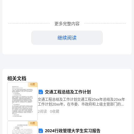
公
克、
更多完整内容
橄
欖
继续阅读
油
40
公
克、
相关文档
付费
白
5
交通工程总结及工作计划
醋
交通工程总结及工作计划交通工程20xx年总结及20xx年
工作计划20xx年，在市委、市政府和上级主管部门的正
85
确领导下，我局认真贯彻落实党的十六届四中、五中全
2
阅读
0
收藏
会精神，运用科学发展观，围绕推进沿江开发、加
公
1300
水公克。
付费
克、
2024行政管理大学生实习报告