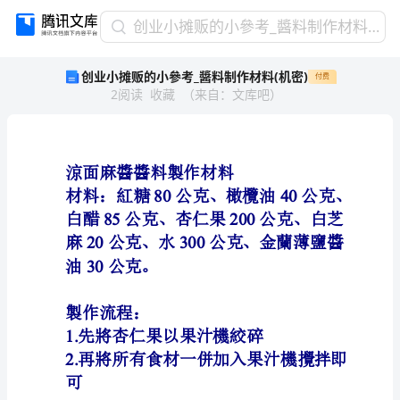
创
创业小摊贩的小參考_醬料制作材料(机密)
业
创业小摊贩的小參考_醬料制作材料(机密)
付费
小
2
阅读
收藏
（
来自
：
文库吧
）
摊
贩
的
小
參
考
_