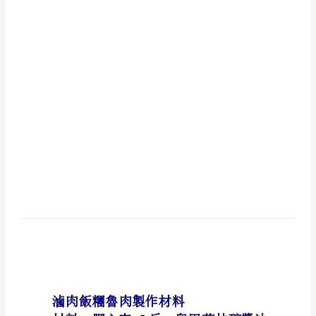
醬
20300
料
30
油公克。
制
作
製作流程：
材
1.
料
2.
(机
可
密)
涼
面