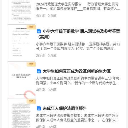
2024行政管理大学生实习报告____行政管理大学生实习
杏
报告一、实习单位概况我在____年暑假期间，有幸进入一
家知名行政管理机构进行实习。该机构成立于2000年，
製作流程：
仁
4
阅读
0
收藏
是一家专门从事行政管理咨询服务的公司，
果
1.
先將水煮沸
付费
小学六年级下册数学 期末测试卷及参考答案
200
（实用）
小学六年级下册数学 期末测试卷一.选择题(共6题，共12
公
分)1.第一个冷库的温度为-10℃，第二个冷库的温度
为-11℃，第二冷库的温度（ ）。A.高 B.低
克、
關火即可
2
阅读
0
收藏
白
付费
大学生如何真正成为改革创新的生力军
芝
大学生如何真正成为改革创新的生力军古语有云“少年强
则国强，少年立则国立。”我作为一个新时代的大学生，
麻
已经成为当代青年的杰出代表。而改革创新，作为社会
4
阅读
0
收藏
主义核心价值体系的基本内容之一，又使我们青少年必
20
须把
付费
公
未成年人保护法调查报告
克、
未成年人保护法调查报告摘要：未成年人保护法作为我
国保护未成年人合法权益的重要法律之一， 在保护未成
水
年人合法权益保护中发挥着不可替代的作用， 但作为高
4
阅读
0
收藏