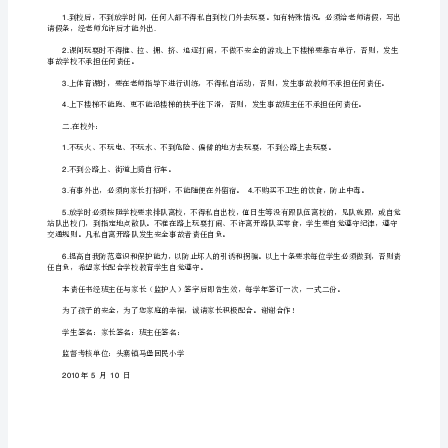
篇：
班
5.
主
交通规则。凡私自离开路队发生安全事故者责任自负。
任、
6.
学
任自负，希望家长配合学校教育学生自觉遵守。
生
及
家
学生签名：家长签名：班主任签名：
长
监督考核单位：头寨镇马堡回民小学
安
年月日
2010510
全
教
育