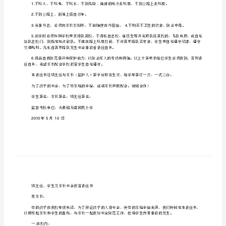
贵家长：
教
育
一在校内：
.
责
1.
任
请假条，经老师允许后才能外出
.
书
事故学校不承担任何责任。
[修
3.
改
4.
版]
二在校外：
.
1.
第
一
不到公路上、街道上骑自行车。
2.