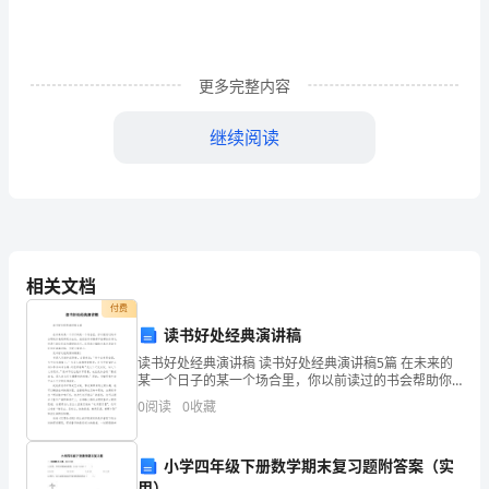
责
任
更多完整内容
书
继续阅读
班
班主任、学生及家长安全教育责任书
主
贵家长：
任、
学
相关文档
生
付费
一在校内：
.
及
读书好处经典演讲稿
读书好处经典演讲稿 读书好处经典演讲稿5篇 在未来的
家
1.
某一个日子的某一个场合里，你以前读过的书会帮助你
请假条，经老师允许后才能外出
.
表现得更加出色。虽然任何书籍都不能带给你好运，但
长
0
阅读
0
收藏
是它能让你成为最好的自己。这里由小编
安
事故学校不承担任何责任。
小学四年级下册数学期末复习题附答案（实
全
用）