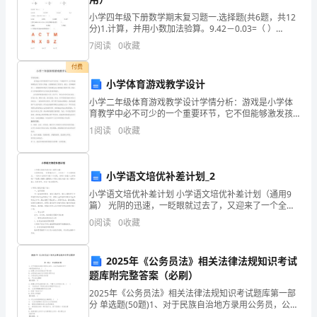
3.
小学四年级下册数学期末复习题一.选择题(共6题，共12
教
分)1.计算，并用小数加法验算。9.42－0.03=（ ）
4.
A.9.93 B.9.39 C.8.25
育
7
阅读
0
收藏
二在校外：
.
责
付费
小学体育游戏教学设计
1.
任
小学二年级体育游戏教学设计学情分析：游戏是小学体
育教学中必不可少的一个重要环节，它不但能够激发孩
不到公路上、街道上骑自行车。
2.
书
子的学习兴趣，还能锻炼孩子的智力，毅力，团体精神
1
阅读
0
收藏
等……是锻炼和培养孩子的协调运动、健康成长重要手
贵
段。因此
家
5.
小学语文培优补差计划_2
长：
小学语文培优补差计划 小学语文培优补差计划（通用9
交通规则。凡私自离开路队发生安全事故者责任自负。
篇） 光阴的迅速，一眨眼就过去了，又迎来了一个全新
您
的起点，一起对今后的学习做个计划吧。好的计划是什
0
阅读
0
收藏
么样的呢？下面是小编精心整理的小学语文
6.
的
任自负，希望家长配合学校教育学生自觉遵守。
2025年《公务员法》相关法律法规知识考试
孩
题库附完整答案（必刷）
子
2025年《公务员法》相关法律法规知识考试题库第一部
分 单选题(50题)1、对于民族自治地方录用公务员，公务
员法规定对于少数民族报考者。( )A: 按照公务员录用规