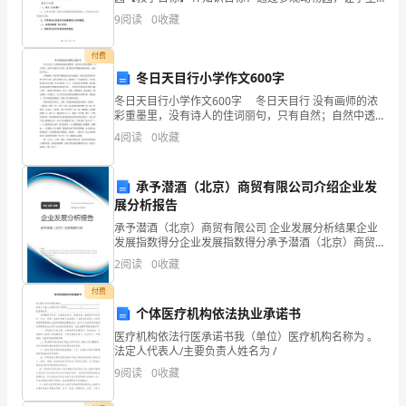
在
了解不同的动物种类和饲养情况，掌握一些基本的动物
9
阅读
0
收藏
知识。2. 技能目标：培养学生观察、发现、思考和表达
采
付费
购
冬日天目行小学作文600字
冬日天目行小学作文600字 冬日天目行 没有画师的浓
方
彩重墨里，没有诗人的佳词丽句，只有自然；自然中透
着点点灵性，散发着丝丝朦胧迷离的神韵。这就是天目
面
4
阅读
0
收藏
山。 山林幽静，两旁黄叶铺地犹如迎宾地地毯。
的
承予潜酒（北京）商贸有限公司介绍企业发
重
展分析报告
承予潜酒（北京）商贸有限公司 企业发展分析结果企业
要
发展指数得分企业发展指数得分承予潜酒（北京）商贸
有限公司综合得分说明：企业发展指数根据企业规模、
性
2
阅读
0
收藏
企业创新、企业风险、企业活力四个维度对企业发展情
况进
也
付费
个体医疗机构依法执业承诺书
日
医疗机构依法行医承诺书我（单位）医疗机构名称为 。
法定人代表人/主要负责人姓名为 /
益
9
阅读
0
收藏
凸