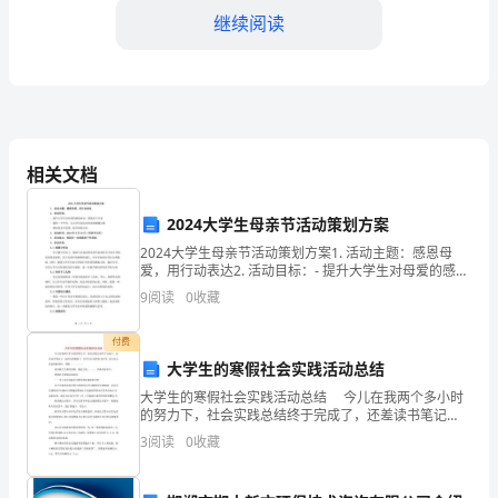
人
继续阅读
总
结
随
着
相关文档
社
2024大学生母亲节活动策划方案
会
2024大学生母亲节活动策划方案1. 活动主题：感恩母
经
爱，用行动表达2. 活动目标：- 提升大学生对母爱的感恩
意识，增强亲子关系- 提供一个平台，让大学生表达对母
9
阅读
0
收藏
济
亲的感激之情- 增加母亲节氛围，提升校
的
付费
大学生的寒假社会实践活动总结
迅
大学生的寒假社会实践活动总结 今儿在我两个多小时
确保了公司生产计划的顺利进行。
的努力下，社会实践总结终于完成了，还差读书笔记
速
了，这两天得抓紧了，春节以后还得复习补考，估计怎
3
阅读
0
收藏
么着也得挂两科。苦啊。。。。。。 其实
发