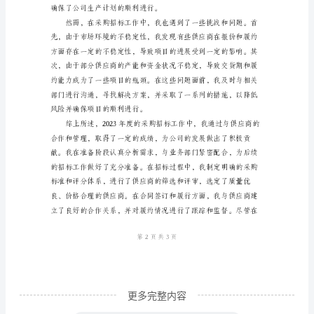
总
结
范
文
2023
年
度
采
购
招
标
个
更多完整内容