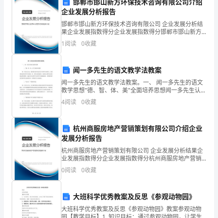
展
邯郸市邯山新方环保技术咨询有限公司介绍
企业发展分析报告
和
邯郸市邯山新方环保技术咨询有限公司 企业发展分析结
果企业发展指数得分企业发展指数得分邯郸市邯山新方
市
环保技术咨询有限公司综合得分说明：企业发展指数根
1
阅读
0
收藏
据企业规模、企业创新、企业风险、企业活力四个维度
场
对企
环
闻一多先生的语文教学法教案
闻一多先生的语文教学法教案。一、 闻一多先生的语文
境
教学思想"德、智、体、美"全面培养思想闻一多先生认
风险并确保项目的顺利进行。
为，教育的目的不仅是为了培养学生的智力，更重要的
4
阅读
0
收藏
的
是要培养学生的德、体、美等方面的素质。他的语文教
学法
日
杭州商服房地产营销策划有限公司介绍企业
益
发展分析报告
杭州商服房地产营销策划有限公司 企业发展分析结果企
竞
业发展指数得分企业发展指数得分杭州商服房地产营销
策划有限公司综合得分说明：企业发展指数根据企业规
0
阅读
0
收藏
争，
模、企业创新、企业风险、企业活力四个维度对企业发
展情
企
大班科学优秀教案及反思《参观动物园》
业
大班科学优秀教案及反思《参观动物园》教案参观动物
园【教学目标】1. 知识目标：通过参观动物园，让学生