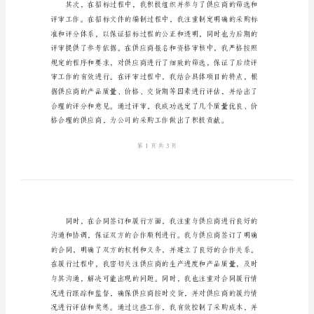
结
范
文
2024
标工作中的经验与收获。
年
度
采
购
招
标
个
人