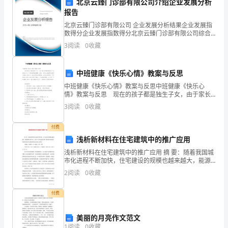
度，增强居民的参与
北京云臻门诊部有限公司介绍企业发展分析
区
报告
2.健全社区文化活动
建
北京云臻门诊部有限公司 企业发展分析结果企业发展指
数得分企业发展指数得分北京云臻门诊部有限公司综合
设
得分说明：企业发展指数根据企业规模、企业创新、企
3
阅读
0
收藏
业风险、企业活力四个维度对企业发展情况进行评价。
该企
工
中班健康《快乐心情》教案与反思
作
中班健康《快乐心情》教案与反思中班健康《快乐心
情》教案与反思 现在的孩子都是独生子女，由于家长
的
康水平。
的溺爱使他们“以自我为中心”的性格明显展露，因此，在
3
阅读
0
收藏
幼儿园经常会看到小朋友之间为了一把小椅子互相争
第
3.加强社区环境整
抢，
付费
六
浅析新材料在住宅建筑中的推广应用
个
浅析新材料在住宅建筑中的推广应用 摘 要：随着我国城
境整洁有序。
市化进程不断加快，住宅建设的规模也越来越大，能源
年
消耗也非常大，所以，在住宅建设中推广和使用可持续
2
阅读
0
收藏
性、智能型等绿色新建筑材料是非常有必要的。
头。
付费
境。
在
4.提高社区服务水平
美丽的月亮作文范文
过
1
阅读
0
收藏