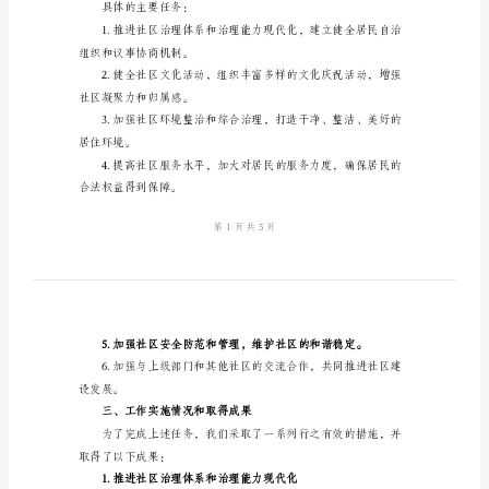
总
结
范
文
2024
得了一定的成绩。
办
二、工作目标和主要任务
事
处
社
区
具体的主要任务：
建