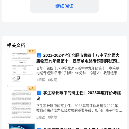
总
继续阅读
体
情
况
2024
相关文档
设发展。
年
付费
2023-2024学年合肥市第四十八中学北师大
版物理九年级第十一章简单电路专题测评试题
三、工作实施情况和取得成果
是
（含详细解析）
合肥市第四十八中学北师大版物理九年级第十一章简单
我
电路专题测评 考试时间：90分钟；命题人：教研组考生
注意：1、本卷分第I卷（选择题）和第Ⅱ卷（非选择题）
1
阅读
0
收藏
们
两部分，满分100分，考试时间90分钟2、答卷前
取得了以下成果：
付费
办
学生家长眼中的班主任：2023年度评价与建
议
事
学生家长眼中的班主任：2023年度评价与建议2023年，
教育越来越成为社会发展的重要基础，如何让孩子得到
处
优质的教育成为了每一位家长的关注点。在孩子成长的
5
阅读
0
收藏
过程中，班主任扮演着至关重要的角色，那么在学生家
社