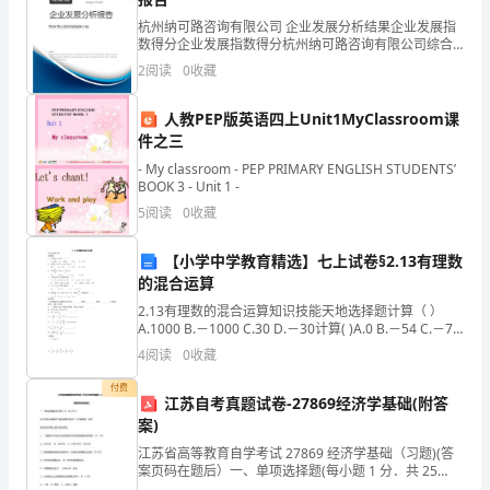
会，
杭州纳可路咨询有限公司 企业发展分析结果企业发展指
培
数得分企业发展指数得分杭州纳可路咨询有限公司综合
得分说明：企业发展指数根据企业规模、企业创新、企
育
2
阅读
0
收藏
业风险、企业活力四个维度对企业发展情况进行评价。
该企
幼
人教PEP版英语四上Unit1MyClassroom课
件之三
儿
- My classroom - PEP PRIMARY ENGLISH STUDENTS’
积
BOOK 3 - Unit 1 -
5
阅读
0
收藏
极
【小学中学教育精选】七上试卷§2.13有理数
进
的混合运算
取、
2.13有理数的混合运算知识技能天地选择题计算（ ）
A.1000 B.－1000 C.30 D.－30计算( )A.0 B.－54 C.－72
英
D.－18计算A.1 B.25
4
阅读
0
收藏
勇
付费
江苏自考真题试卷-27869经济学基础(附答
顽
案)
强
江苏省高等教育自学考试 27869 经济学基础（习题)(答
案页码在题后）一、单项选择题(每小题 1 分．共 25
分）在下列每小题的四个备选答案中选出一个正确答