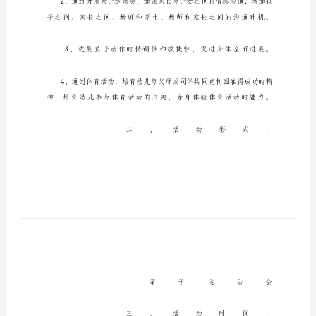
范
文
中
班
元
旦
主
题
活
动
方
案