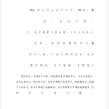
范
文
中
班
元
旦
主
题
活
动
方
案
1