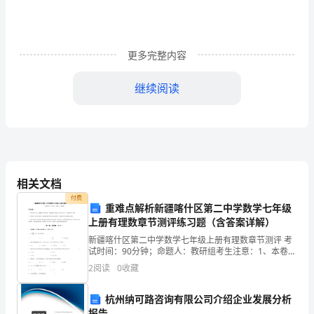
一、
活
更多完整内容
动
继续阅读
目
标：
1、
通
相关文档
过
付费
重难点解析新疆喀什区第二中学数学七年级
参
上册有理数章节测评练习题（含答案详解）
与
新疆喀什区第二中学数学七年级上册有理数章节测评 考
试时间：90分钟；命题人：教研组考生注意：1、本卷分
运
第I卷（选择题）和第Ⅱ卷（非选择题）两部分，满分100
2
阅读
0
收藏
分，考试时间90分钟2、答卷前，考生务必用0
动
杭州纳可路咨询有限公司介绍企业发展分析
报告