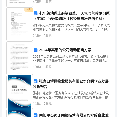
的
8
阅读
0
收藏
案．并将其字母标号填入题干的括号内。1．
优
付费
七年级地理上册第四单元 天气与气候复习题
（学案）商务星球版（含经典国培总结资料）
良
第四单元天气和气候复习教案【教学目标】1、了解天气
品
和气候的定义和区别，认识常用的天气符号。2、了解世
界气温和降水的分布规律。3、了解世界气候类型的分
2
阅读
0
收藏
质。
布，知道影响气候分布的因素。【教学重点】世界气候
类型
2、
2024年实惠的公司活动招商方案
通
2024年实惠的公司活动招商方案【引言】公司活动是企
业招商推广的重要手段之一，不仅可以增加品牌知名
过
度，扩大市场影响力，还可以吸引潜在客户，提高销售
1
阅读
0
收藏
额。____年实惠的公司活动招商方案就是在实现这些目标
开
张家口博冠物业服务有限公司介绍企业发展
展
分析报告
亲
张家口博冠物业服务有限公司 企业发展分析结果企业发
展指数得分企业发展指数得分张家口博冠物业服务有限
子
公司综合得分说明：企业发展指数根据企业规模、企业
1
阅读
0
收藏
创新、企业风险、企业活力四个维度对企业发展情况进
运
行评
南阳甲乙丙丁网络技术有限公司介绍企业发