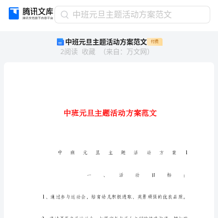
中
中班元旦主题活动方案范文
班
中班元旦主题活动方案范文
付费
元
2
阅读
收藏
（
来自
：
万文网
）
旦
主
题
活
动
方
案